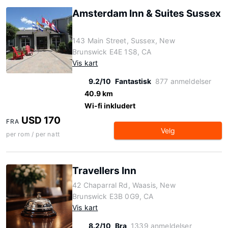
Amsterdam Inn & Suites Sussex
143 Main Street, Sussex, New
Brunswick E4E 1S8, CA
Vis kart
9.2/10
Fantastisk
877 anmeldelser
40.9 km
Wi-fi inkludert
USD 170
FRA
Velg
per rom / per natt
Travellers Inn
42 Chaparral Rd, Waasis, New
Brunswick E3B 0G9, CA
Vis kart
8.2/10
Bra
1339 anmeldelser