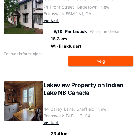
74 Front Street, Gagetown, New
Brunswick E5M 1A1, CA
Vis kart
9/10
Fantastisk
93 anmeldelser
15.3 km
Wi-fi inkludert
For mer informasjon:
Velg
Lakeview Property on Indian
Lake NB Canada
44 Bailey Lane, Sheffield, New
Brunswick E4B 1L2, CA
Vis kart
23.4 km