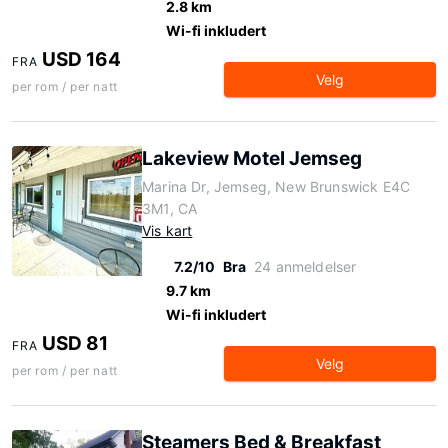
2.8 km
Wi-fi inkludert
USD 164
FRA
Velg
per rom / per natt
Lakeview Motel Jemseg
Marina Dr, Jemseg, New Brunswick E4C
3M1, CA
Vis kart
7.2/10
Bra
24 anmeldelser
9.7 km
Wi-fi inkludert
USD 81
FRA
Velg
per rom / per natt
Steamers Bed & Breakfast