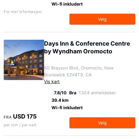
Wi-fi inkludert
For mer informasjon:
Velg
Days Inn & Conference Centre
by Wyndham Oromocto
60 Brayson Blvd, Oromocto, New
Brunswick E2V4T9, CA
Vis kart
7.8/10
Bra
1304 anmeldelser
39.4 km
Wi-fi inkludert
USD 175
FRA
Velg
per rom / per natt