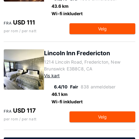
43.6 km
Wi-fi inkludert
USD 111
FRA
Velg
per rom / per natt
Lincoln Inn Fredericton
1214 Lincoln Road, Fredericton, New
Brunswick E3B8C8, CA
Vis kart
6.4/10
Fair
838 anmeldelser
46.1 km
Wi-fi inkludert
USD 117
FRA
Velg
per rom / per natt