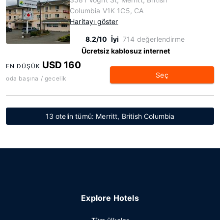
Columbia V1K 1C5, CA
Haritayı göster
8.2/10
İyi
714 değerlendirme
Ücretsiz kablosuz internet
USD 160
EN DÜŞÜK
Seç
oda başına / gecelik
13 otelin tümü: Merritt, British Columbia
Explore Hotels