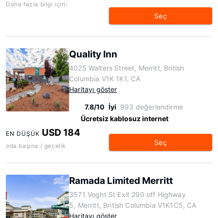
Daha fazla bilgi için:
Seç
Quality Inn
4025 Walters Street, Merritt, British
Columbia V1K 1K1, CA
Haritayı göster
7.8/10
İyi
993 değerlendirme
Ücretsiz kablosuz internet
USD 184
EN DÜŞÜK
Seç
oda başına / gecelik
Ramada Limited Merritt
3571 Voght St Exit 290 off Highway
5, Merritt, British Columbia V1K1C5, CA
Haritayı göster