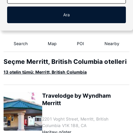
Ara
Search
Map
POI
Nearby
Seçme Merritt, British Columbia otelleri
13 otelin tümü: Merritt, British Columbia
Travelodge by Wyndham
Merritt
2201 Voght Street, Merritt, British
Columbia V1K 1B8, CA
Haritayı göster