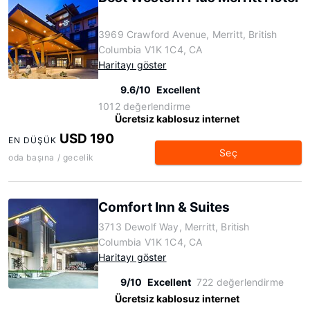
3969 Crawford Avenue, Merritt, British
Columbia V1K 1C4, CA
Haritayı göster
9.6/10
Excellent
1012 değerlendirme
Ücretsiz kablosuz internet
USD 190
EN DÜŞÜK
Seç
oda başına / gecelik
Comfort Inn & Suites
3713 Dewolf Way, Merritt, British
Columbia V1K 1C4, CA
Haritayı göster
9/10
Excellent
722 değerlendirme
Ücretsiz kablosuz internet