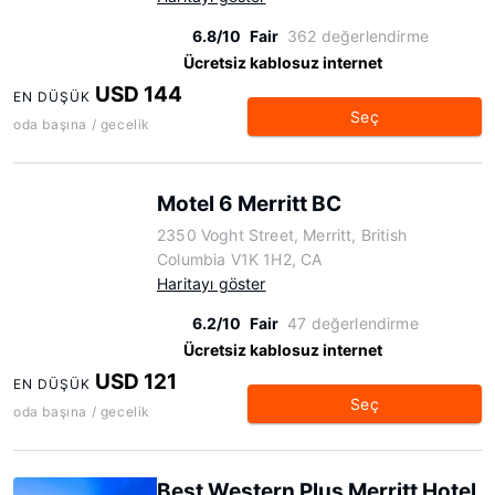
6.8/10
Fair
362 değerlendirme
Ücretsiz kablosuz internet
USD 144
EN DÜŞÜK
Seç
oda başına / gecelik
Motel 6 Merritt BC
2350 Voght Street, Merritt, British
Columbia V1K 1H2, CA
Haritayı göster
6.2/10
Fair
47 değerlendirme
Ücretsiz kablosuz internet
USD 121
EN DÜŞÜK
Seç
oda başına / gecelik
Best Western Plus Merritt Hotel