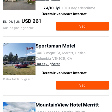
7.4/10
İyi
1010 değerlendirme
Ücretsiz kablosuz internet
USD 261
EN DÜŞÜK
Seç
oda başına / gecelik
Sportsman Motel
3463 Voght St, Merritt, British
Columbia V1K1C6, CA
Haritayı göster
Ücretsiz kablosuz internet
Daha fazla bilgi için:
Seç
MountainView Hotel Merritt
3581 Voght St, Merritt, British