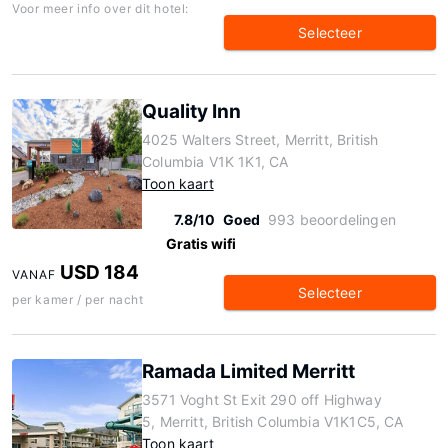
Voor meer info over dit hotel:
Selecteer
Quality Inn
4025 Walters Street, Merritt, British
Columbia V1K 1K1, CA
Toon kaart
7.8/10
Goed
993 beoordelingen
Gratis wifi
USD 184
VANAF
Selecteer
per kamer / per nacht
Ramada Limited Merritt
3571 Voght St Exit 290 off Highway
5, Merritt, British Columbia V1K1C5, CA
Toon kaart