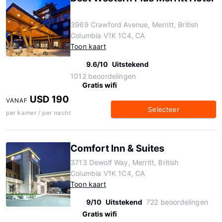
3969 Crawford Avenue, Merritt, British
Columbia V1K 1C4, CA
Toon kaart
9.6/10
Uitstekend
1012 beoordelingen
Gratis wifi
USD 190
VANAF
Selecteer
per kamer / per nacht
Comfort Inn & Suites
3713 Dewolf Way, Merritt, British
Columbia V1K 1C4, CA
Toon kaart
9/10
Uitstekend
722 beoordelingen
Gratis wifi