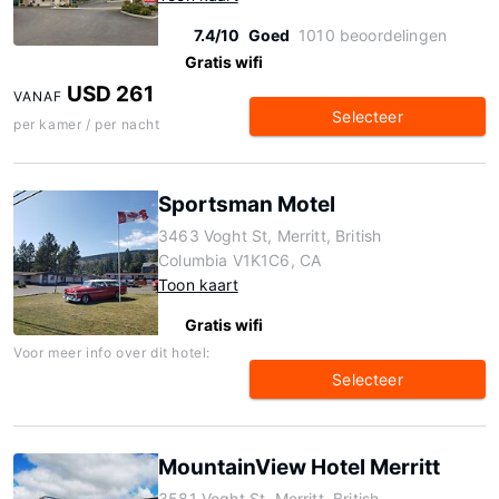
7.4/10
Goed
1010 beoordelingen
Gratis wifi
USD 261
VANAF
Selecteer
per kamer / per nacht
Sportsman Motel
3463 Voght St, Merritt, British
Columbia V1K1C6, CA
Toon kaart
Gratis wifi
Voor meer info over dit hotel:
Selecteer
MountainView Hotel Merritt
3581 Voght St, Merritt, British