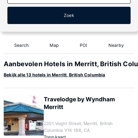
Zoek
Search
Map
POI
Nearby
Aanbevolen Hotels in Merritt, British Col
Bekijk alle 13 hotels in Merritt, British Columbia
Travelodge by Wyndham
Merritt
2201 Voght Street, Merritt, British
Columbia V1K 1B8, CA
Toon kaart