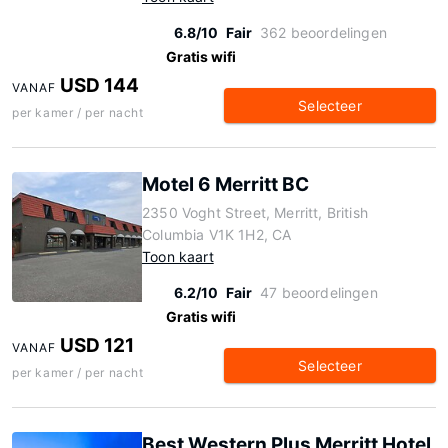
6.8/10
Fair
362 beoordelingen
Gratis wifi
USD 144
VANAF
Selecteer
per kamer / per nacht
Motel 6 Merritt BC
2350 Voght Street, Merritt, British
Columbia V1K 1H2, CA
Toon kaart
6.2/10
Fair
47 beoordelingen
Gratis wifi
USD 121
VANAF
Selecteer
per kamer / per nacht
Best Western Plus Merritt Hotel