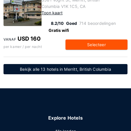
Columbia V1K 1C5, CA
Toon kaart
8.2/10
Goed
714 beoordelingen
Gratis wifi
USD 160
VANAF
Selecteer
per kamer / per nacht
Bekijk alle 13 hotels in Merritt, British Columbia
Explore Hotels