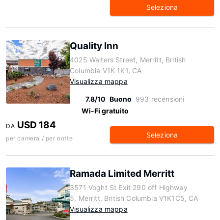
Seleziona
Quality Inn
4025 Walters Street, Merritt, British
Columbia V1K 1K1, CA
Visualizza mappa
7.8/10
Buono
993 recensioni
Wi-Fi gratuito
USD 184
DA
Seleziona
per camera / per notte
Ramada Limited Merritt
3571 Voght St Exit 290 off Highway
5, Merritt, British Columbia V1K1C5, CA
Visualizza mappa