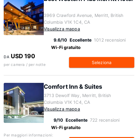
3969 Crawford Avenue, Merritt, British
Columbia V1K 1C4, CA
Visualizza mappa
9.6/10
Eccellente
1012 recensioni
Wi-Fi gratuito
USD 190
DA
Seleziona
per camera / per notte
Comfort Inn & Suites
3713 Dewolf Way, Merritt, British
Columbia V1K 1C4, CA
Visualizza mappa
9/10
Eccellente
722 recensioni
Wi-Fi gratuito
Per maggiori informazioni: