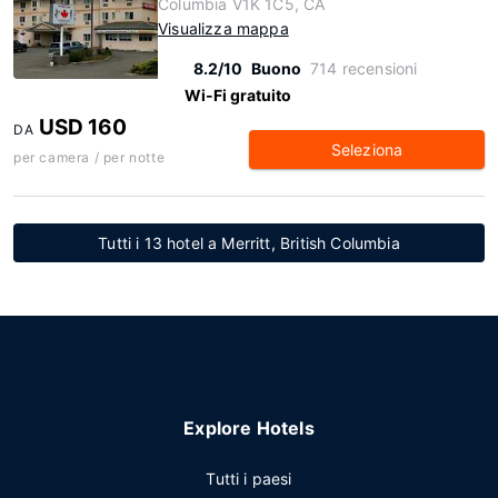
Columbia V1K 1C5, CA
Visualizza mappa
8.2/10
Buono
714 recensioni
Wi-Fi gratuito
USD 160
DA
Seleziona
per camera / per notte
Tutti i 13 hotel a Merritt, British Columbia
Explore Hotels
Tutti i paesi