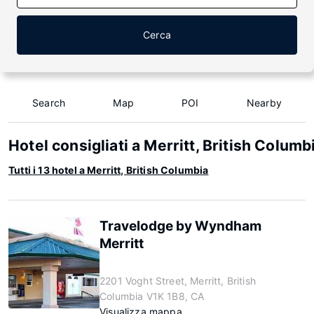
Cerca
Search
Map
POI
Nearby
Hotel consigliati a Merritt, British Columb
Tutti i 13 hotel a Merritt, British Columbia
Travelodge by Wyndham
Merritt
2201 Voght Street, Merritt, British
Columbia V1K 1B8, CA
Visualizza mappa