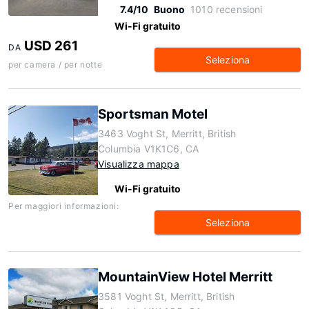
7.4/10
Buono
1010 recensioni
Wi-Fi gratuito
USD 261
DA
Seleziona
per camera / per notte
Sportsman Motel
3463 Voght St, Merritt, British
Columbia V1K1C6, CA
Visualizza mappa
Wi-Fi gratuito
Per maggiori informazioni:
Seleziona
MountainView Hotel Merritt
3581 Voght St, Merritt, British