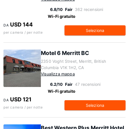
6.8/10
Fair
362 recensioni
Wi-Fi gratuito
USD 144
DA
Seleziona
per camera / per notte
Motel 6 Merritt BC
2350 Voght Street, Merritt, British
Columbia V1K 1H2, CA
Visualizza mappa
6.2/10
Fair
47 recensioni
Wi-Fi gratuito
USD 121
DA
Seleziona
per camera / per notte
Best Western Plus Merritt Hotel