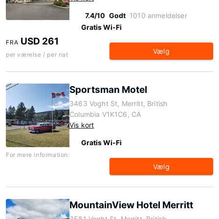
7.4/10
Godt
1010 anmeldelser
Gratis Wi-Fi
USD 261
FRA
Vælg
per værelse / per nat
Sportsman Motel
3463 Voght St, Merritt, British
Columbia V1K1C6, CA
Vis kort
Gratis Wi-Fi
For mere information:
Vælg
MountainView Hotel Merritt
3581 Voght St, Merritt, British