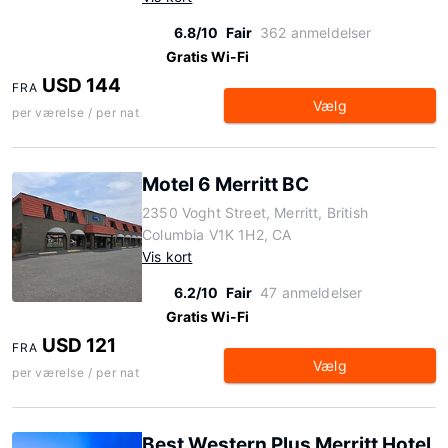
6.8/10
Fair
362 anmeldelser
Gratis Wi-Fi
USD 144
FRA
Vælg
per værelse / per nat
Motel 6 Merritt BC
2350 Voght Street, Merritt, British
Columbia V1K 1H2, CA
Vis kort
6.2/10
Fair
47 anmeldelser
Gratis Wi-Fi
USD 121
FRA
Vælg
per værelse / per nat
Best Western Plus Merritt Hotel