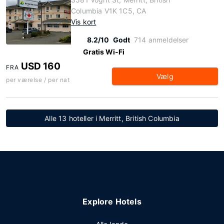
Columbia V1K 1C5, CA
Vis kort
8.2/10
Godt
714 anmeldelser
Gratis Wi-Fi
USD 160
FRA
Vælg
per værelse / per nat
Alle 13 hoteller i Merritt, British Columbia
Explore Hotels