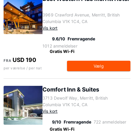
3969 Crawford Avenue, Merritt, British
Columbia V1K 1C4, CA
Vis kort
9.6/10
Fremragende
1012 anmeldelser
Gratis Wi-Fi
USD 190
FRA
Vælg
per værelse / per nat
Comfort Inn & Suites
3713 Dewolf Way, Merritt, British
Columbia V1K 1C4, CA
Vis kort
9/10
Fremragende
722 anmeldelser
Gratis Wi-Fi