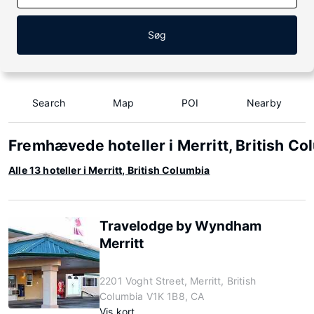
Søg
Search
Map
POI
Nearby
Fremhævede hoteller i Merritt, British Co
Alle 13 hoteller i Merritt, British Columbia
Travelodge by Wyndham
Merritt
2201 Voght Street, Merritt, British
Columbia V1K 1B8, CA
Vis kort