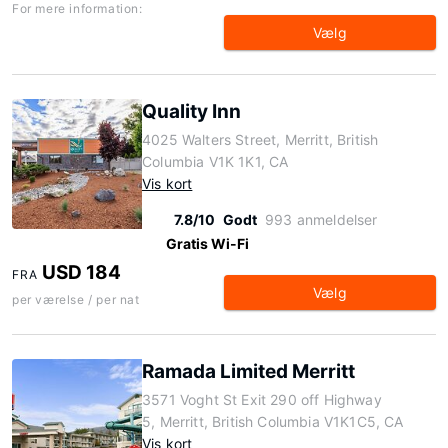
For mere information:
Vælg
Quality Inn
4025 Walters Street, Merritt, British
Columbia V1K 1K1, CA
Vis kort
7.8/10
Godt
993 anmeldelser
Gratis Wi-Fi
USD 184
FRA
Vælg
per værelse / per nat
Ramada Limited Merritt
3571 Voght St Exit 290 off Highway
5, Merritt, British Columbia V1K1C5, CA
Vis kort