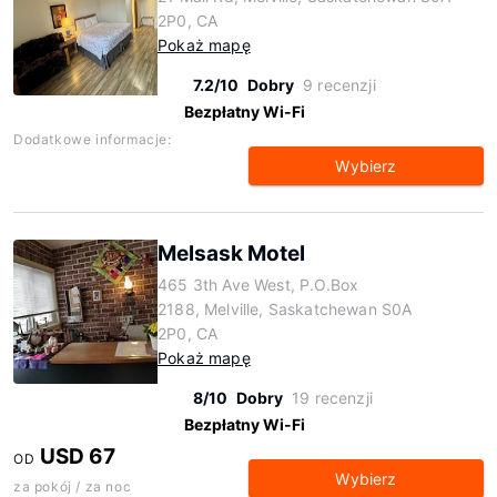
2P0, CA
Pokaż mapę
7.2/10
Dobry
9 recenzji
Bezpłatny Wi-Fi
Dodatkowe informacje:
Wybierz
Melsask Motel
465 3th Ave West, P.O.Box
2188, Melville, Saskatchewan S0A
2P0, CA
Pokaż mapę
8/10
Dobry
19 recenzji
Bezpłatny Wi-Fi
USD 67
OD
Wybierz
za pokój / za noc