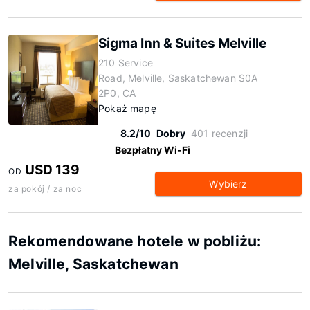
Sigma Inn & Suites Melville
210 Service
Road, Melville, Saskatchewan S0A
2P0, CA
Pokaż mapę
8.2/10
Dobry
401 recenzji
Bezpłatny Wi-Fi
USD 139
OD
Wybierz
za pokój / za noc
Rekomendowane hotele w pobliżu:
Melville, Saskatchewan