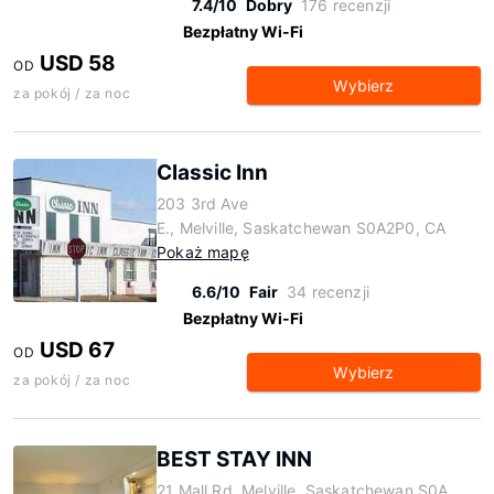
7.4/10
Dobry
176 recenzji
Bezpłatny Wi-Fi
USD 58
OD
Wybierz
za pokój / za noc
Classic Inn
203 3rd Ave
E., Melville, Saskatchewan S0A2P0, CA
Pokaż mapę
6.6/10
Fair
34 recenzji
Bezpłatny Wi-Fi
USD 67
OD
Wybierz
za pokój / za noc
BEST STAY INN
21 Mall Rd, Melville, Saskatchewan S0A