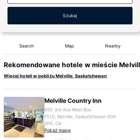
Szukaj
Search
Map
Nearby
Rekomendowane hotele w mieście Melvil
Więcej hoteli w pobliżu Melville, Saskatchewan
Melville Country Inn
855 3rd Ave West Box
1510, Melville, Saskatchewan S0A
2P0, CA
Pokaż mapę