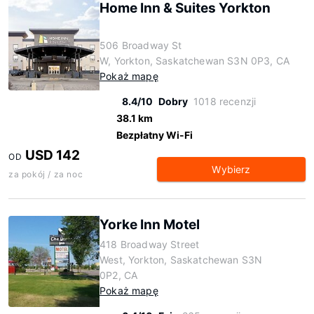
Home Inn & Suites Yorkton
506 Broadway St
W, Yorkton, Saskatchewan S3N 0P3, CA
Pokaż mapę
8.4/10
Dobry
1018 recenzji
38.1 km
Bezpłatny Wi-Fi
USD 142
OD
Wybierz
za pokój / za noc
Yorke Inn Motel
418 Broadway Street
West, Yorkton, Saskatchewan S3N
0P2, CA
Pokaż mapę