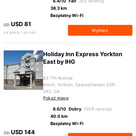
6.4/10
Fair
265 recenzji
38.3 km
Bezpłatny Wi-Fi
USD 81
OD
Wybierz
za pokój / za noc
Holiday Inn Express Yorkton
East by IHG
63 7th Avenue
North, Yorkton, Saskatchewan S3N
3X2, CA
Pokaż mapę
8.6/10
Dobry
1009 recenzji
40.0 km
Bezpłatny Wi-Fi
USD 144
OD