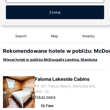
Szukaj
Search
Map
Nearby
Rekomendowane hotele w pobliżu: McDou
Więcej hoteli w pobliżu McDougalls Landing, Manitoba
Faloma Lakeside Cabins
PR 301, Falcon Beach, Manitoba R0E
0N0, CA
Pokaż mapę
12.7 km