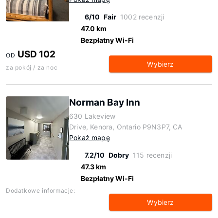
6/10
Fair
1002 recenzji
47.0 km
Bezpłatny Wi-Fi
USD 102
OD
Wybierz
za pokój / za noc
Norman Bay Inn
630 Lakeview
Drive, Kenora, Ontario P9N3P7, CA
Pokaż mapę
7.2/10
Dobry
115 recenzji
47.3 km
Bezpłatny Wi-Fi
Dodatkowe informacje:
Wybierz