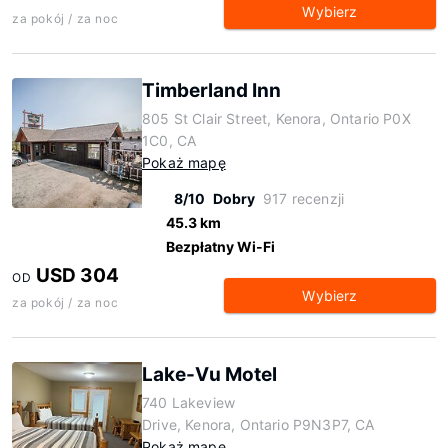
Wybierz
za pokój / za noc
Timberland Inn
805 St Clair Street, Kenora, Ontario P0X
1C0, CA
Pokaż mapę
8/10
Dobry
917 recenzji
45.3 km
Bezpłatny Wi-Fi
USD 304
OD
Wybierz
za pokój / za noc
Lake-Vu Motel
740 Lakeview
Drive, Kenora, Ontario P9N3P7, CA
Pokaż mapę