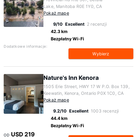
Lake, Manitoba R0E 1Y0, CA
Pokaż mapę
9/10
Excellent
2 recenzji
42.3 km
Bezpłatny Wi-Fi
Dodatkowe informacje:
Wybierz
Nature's Inn Kenora
1505 Erie Street, HWY 17 W P.O. Box 139,
Keewatin, Kenora, Ontario P0X 1C0, CA
Pokaż mapę
9.2/10
Excellent
1003 recenzji
44.4 km
Bezpłatny Wi-Fi
USD 219
OD