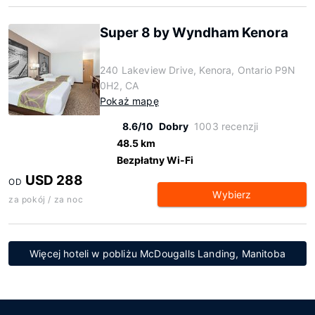
Super 8 by Wyndham Kenora
240 Lakeview Drive, Kenora, Ontario P9N
0H2, CA
Pokaż mapę
8.6/10
Dobry
1003 recenzji
48.5 km
Bezpłatny Wi-Fi
USD 288
OD
Wybierz
za pokój / za noc
Więcej hoteli w pobliżu McDougalls Landing, Manitoba