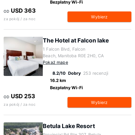
Bezpłatny Wi-Fi
USD 363
OD
Wybierz
za pokój / za noc
The Hotel at Falcon lake
1 Falcon Blvd, Falcon
Beach, Manitoba R0E 2H0, CA
Pokaż mapę
8.2/10
Dobry
253 recenzji
16.2 km
Bezpłatny Wi-Fi
USD 253
OD
Wybierz
za pokój / za noc
Betula Lake Resort
Provincial Rd Rte 307, Betula