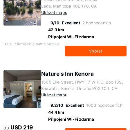
Lake, Manitoba R0E 1Y0, CA
Ukázat mapu
9/10
Excellent
2 hodnoceních
42.3 km
Připojení Wi-Fi zdarma
Další informace o tomto hotelu:
Vybrat
Nature's Inn Kenora
1505 Erie Street, HWY 17 W P.O. Box 139,
Keewatin, Kenora, Ontario P0X 1C0, CA
Ukázat mapu
9.2/10
Excellent
1003 hodnoceních
44.4 km
Připojení Wi-Fi zdarma
USD 219
OD