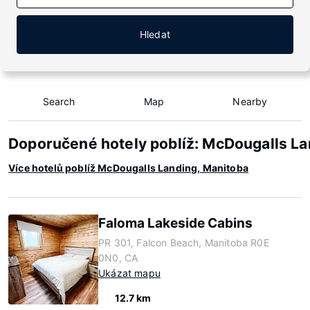
Hledat
Search
Map
Nearby
Doporučené hotely poblíž: McDougalls La
Více hotelů poblíž McDougalls Landing, Manitoba
Faloma Lakeside Cabins
PR 301, Falcon Beach, Manitoba R0E
0N0, CA
Ukázat mapu
12.7 km