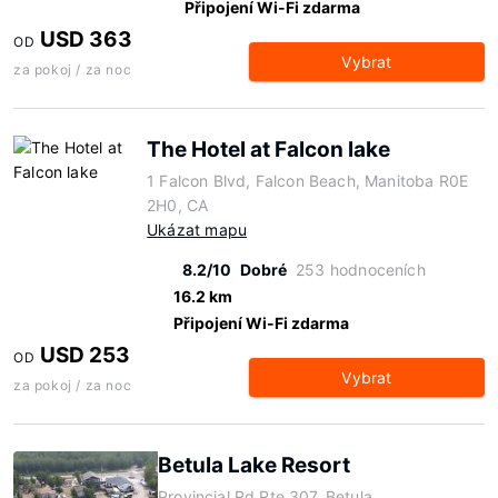
Připojení Wi-Fi zdarma
USD 363
OD
Vybrat
za pokoj / za noc
The Hotel at Falcon lake
1 Falcon Blvd, Falcon Beach, Manitoba R0E
2H0, CA
Ukázat mapu
8.2/10
Dobré
253 hodnoceních
16.2 km
Připojení Wi-Fi zdarma
USD 253
OD
Vybrat
za pokoj / za noc
Betula Lake Resort
Provincial Rd Rte 307, Betula