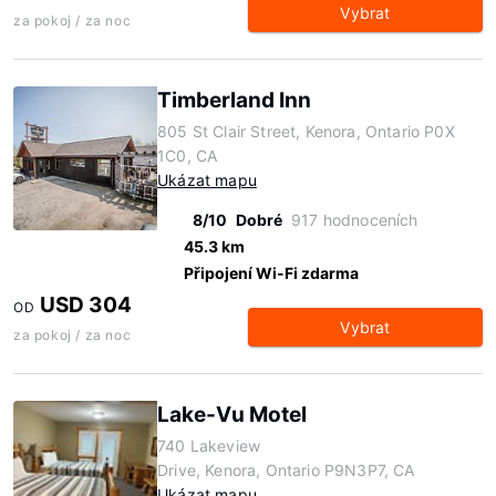
Vybrat
za pokoj / za noc
Timberland Inn
805 St Clair Street, Kenora, Ontario P0X
1C0, CA
Ukázat mapu
8/10
Dobré
917 hodnoceních
45.3 km
Připojení Wi-Fi zdarma
USD 304
OD
Vybrat
za pokoj / za noc
Lake-Vu Motel
740 Lakeview
Drive, Kenora, Ontario P9N3P7, CA
Ukázat mapu