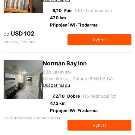
6/10
Fair
1002 hodnoceních
47.0 km
Připojení Wi-Fi zdarma
USD 102
OD
Vybrat
za pokoj / za noc
Norman Bay Inn
630 Lakeview
Drive, Kenora, Ontario P9N3P7, CA
Ukázat mapu
7.2/10
Dobré
115 hodnoceních
47.3 km
Připojení Wi-Fi zdarma
Další informace o tomto hotelu:
Vybrat