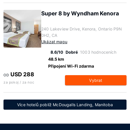
Super 8 by Wyndham Kenora
240 Lakeview Drive, Kenora, Ontario P9N
0H2, CA
Ukázat mapu
8.6/10
Dobré
1003 hodnoceních
48.5 km
Připojení Wi-Fi zdarma
USD 288
OD
Vybrat
za pokoj / za noc
Více hotelů poblíž McDougalls Landing, Manitoba