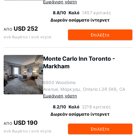
Εμφάνιση χάρτη
8.8/10
Καλό
1457 κριτικές
Δωρεάν ασύρματο ίντερνετ
USD 252
ΑΠΌ
Επιλέξτε
ανά δωμάτιο / ανά νύχτα
Monte Carlo Inn Toronto -
Markham
8900 Woodbine
Avenue, Μάρκχαμ, Ontario L3R 5K6, CA
Εμφάνιση χάρτη
8.2/10
Καλό
2218 κριτικές
Δωρεάν ασύρματο ίντερνετ
USD 190
ΑΠΌ
Επιλέξτε
ανά δωμάτιο / ανά νύχτα