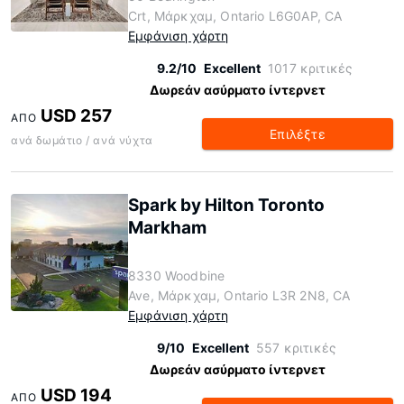
Crt, Μάρκχαμ, Ontario L6G0AP, CA
Εμφάνιση χάρτη
9.2/10
Excellent
1017 κριτικές
Δωρεάν ασύρματο ίντερνετ
USD 257
ΑΠΌ
Επιλέξτε
ανά δωμάτιο / ανά νύχτα
Spark by Hilton Toronto
Markham
8330 Woodbine
Ave, Μάρκχαμ, Ontario L3R 2N8, CA
Εμφάνιση χάρτη
9/10
Excellent
557 κριτικές
Δωρεάν ασύρματο ίντερνετ
USD 194
ΑΠΌ