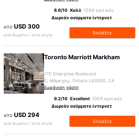
8.6/10
Καλό
1596 κριτικές
Δωρεάν ασύρματο ίντερνετ
USD 300
ΑΠΌ
Επιλέξτε
ανά δωμάτιο / ανά νύχτα
Toronto Marriott Markham
170 Enterprise Boulevard
S, Μάρκχαμ, Ontario L6G0E6, CA
Εμφάνιση χάρτη
9.2/10
Excellent
1009 κριτικές
Δωρεάν ασύρματο ίντερνετ
USD 294
ΑΠΌ
Επιλέξτε
ανά δωμάτιο / ανά νύχτα