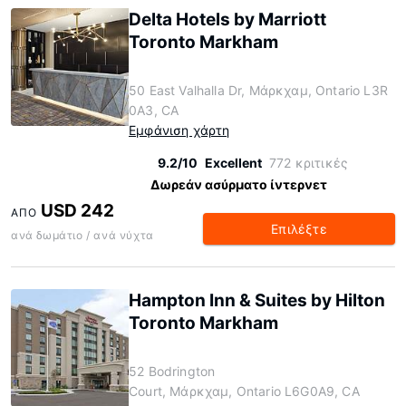
Delta Hotels by Marriott
Toronto Markham
50 East Valhalla Dr, Μάρκχαμ, Ontario L3R
0A3, CA
Εμφάνιση χάρτη
9.2/10
Excellent
772 κριτικές
Δωρεάν ασύρματο ίντερνετ
USD 242
ΑΠΌ
Επιλέξτε
ανά δωμάτιο / ανά νύχτα
Hampton Inn & Suites by Hilton
Toronto Markham
52 Bodrington
Court, Μάρκχαμ, Ontario L6G0A9, CA