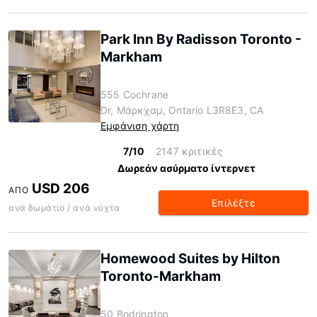
Park Inn By Radisson Toronto -
Markham
555 Cochrane
Dr, Μάρκχαμ, Ontario L3R8E3, CA
Εμφάνιση χάρτη
7/10
2147 κριτικές
Δωρεάν ασύρματο ίντερνετ
USD 206
ΑΠΌ
Επιλέξτε
ανά δωμάτιο / ανά νύχτα
Homewood Suites by Hilton
Toronto-Markham
50 Bodrington