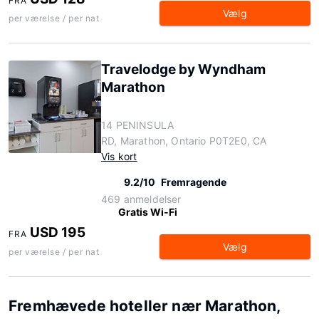
FRA
Vælg
per værelse / per nat
Travelodge by Wyndham
Marathon
14 PENINSULA
RD, Marathon, Ontario P0T2E0, CA
Vis kort
9.2/10
Fremragende
469 anmeldelser
Gratis Wi-Fi
USD 195
FRA
Vælg
per værelse / per nat
Fremhævede hoteller nær Marathon,