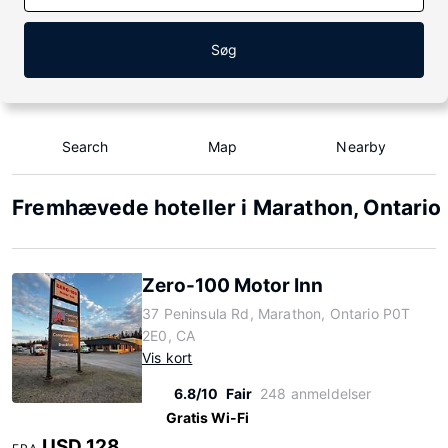
Søg
Search
Map
Nearby
Fremhævede hoteller i Marathon, Ontario
Zero-100 Motor Inn
37 Peninsula Rd, Marathon, Ontario P0T
2E0, CA
Vis kort
6.8/10
Fair
248 anmeldelser
Gratis Wi-Fi
USD 128