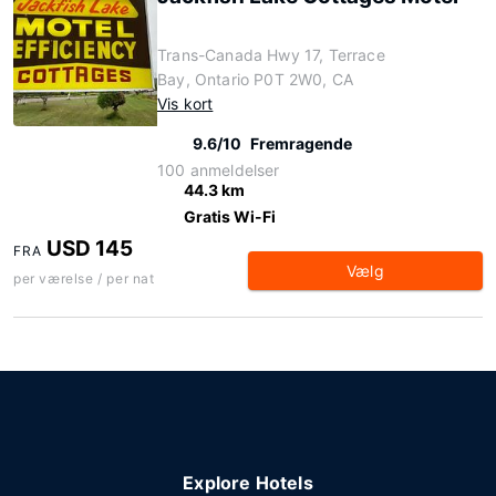
Trans-Canada Hwy 17, Terrace
Bay, Ontario P0T 2W0, CA
Vis kort
9.6/10
Fremragende
100 anmeldelser
44.3 km
Gratis Wi-Fi
USD 145
FRA
Vælg
per værelse / per nat
Explore Hotels