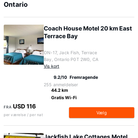
Ontario
Coach House Motel 20 km East
Terrace Bay
ON-17, Jack Fish, Terrace
Bay, Ontario P0T 2W0, CA
Vis kort
9.2/10
Fremragende
255 anmeldelser
44.2 km
Gratis Wi-Fi
USD 116
FRA
Vælg
per værelse / per nat
Jackfish Lake Cottages Motel