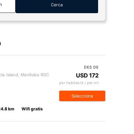
n
Cerca
a
DES DE
cla Island, Manitoba R0C
USD 172
per habitació / per nit
Selecciona
24.8 km
Wifi gratis