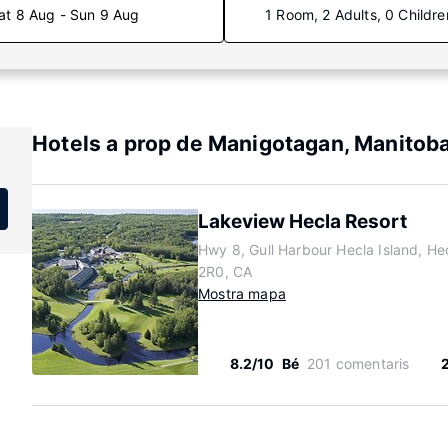
at 8 Aug - Sun 9 Aug
1 Room, 2 Adults, 0 Childre
Hotels a prop de Manigotagan, Manitob
Lakeview Hecla Resort
Hwy 8, Gull Harbour Hecla Island, He
2R0, CA
Mostra mapa
8.2/10
Bé
201 comentaris