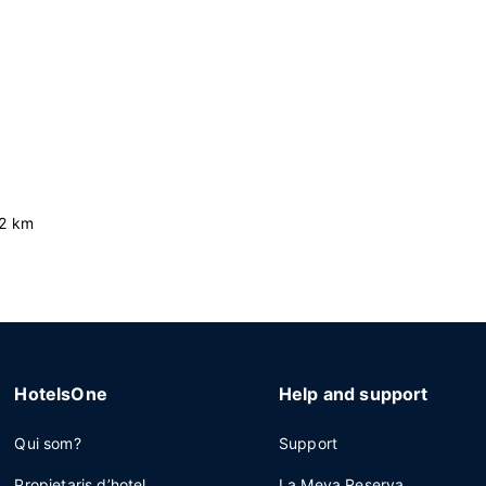
.2 km
HotelsOne
Help and support
Qui som?
Support
Propietaris d’hotel
La Meva Reserva