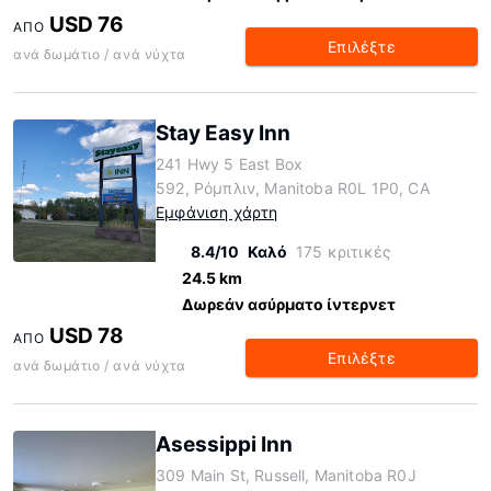
USD 76
ΑΠΌ
Επιλέξτε
ανά δωμάτιο / ανά νύχτα
Stay Easy Inn
241 Hwy 5 East Box
592, Ρόμπλιν, Manitoba R0L 1P0, CA
Εμφάνιση χάρτη
8.4/10
Καλό
175 κριτικές
24.5 km
Δωρεάν ασύρματο ίντερνετ
USD 78
ΑΠΌ
Επιλέξτε
ανά δωμάτιο / ανά νύχτα
Asessippi Inn
309 Main St, Russell, Manitoba R0J