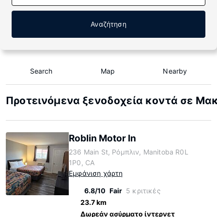
Αναζήτηση
Search
Map
Nearby
Προτεινόμενα ξενοδοχεία κοντά σε Μα
Roblin Motor In
236 Main St, Ρόμπλιν, Manitoba R0L
1P0, CA
Εμφάνιση χάρτη
6.8/10
Fair
5 κριτικές
23.7 km
Δωρεάν ασύρματο ίντερνετ