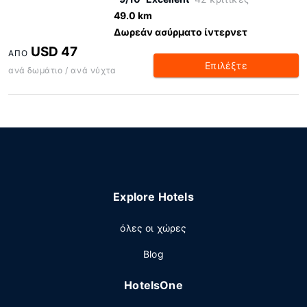
49.0 km
Δωρεάν ασύρματο ίντερνετ
USD 47
ΑΠΌ
Επιλέξτε
ανά δωμάτιο / ανά νύχτα
Explore Hotels
όλες οι χώρες
Blog
HotelsOne