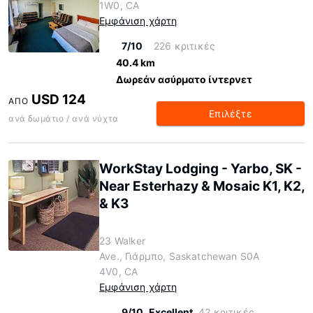
1W0, CA
Εμφάνιση χάρτη
7/10
226 κριτικές
40.4 km
Δωρεάν ασύρματο ίντερνετ
USD 124
ΑΠΌ
Επιλέξτε
ανά δωμάτιο / ανά νύχτα
WorkStay Lodging - Yarbo, SK -
Near Esterhazy & Mosaic K1, K2,
& K3
23 Walker
Ave., Γιάρμπο, Saskatchewan S0A
4V0, CA
Εμφάνιση χάρτη
9/10
Excellent
42 κριτικές