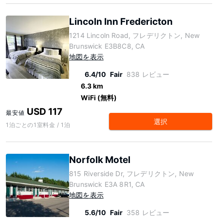
Lincoln Inn Fredericton
1214 Lincoln Road, フレデリクトン, New
Brunswick E3B8C8, CA
地図を表示
6.4/10
Fair
838 レビュー
6.3 km
WiFi (無料)
USD 117
最安値
選択
1泊ごとの1室料金 / 1泊
Norfolk Motel
815 Riverside Dr, フレデリクトン, New
Brunswick E3A 8R1, CA
地図を表示
5.6/10
Fair
358 レビュー