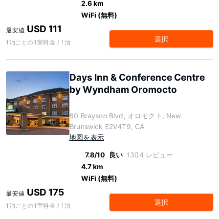
2.6 km
WiFi (無料)
USD 111
最安値
選択
1泊ごとの1室料金 / 1泊
Days Inn & Conference Centre
by Wyndham Oromocto
60 Brayson Blvd, オロモクト, New
Brunswick E2V4T9, CA
地図を表示
7.8/10
良い
1304 レビュー
4.7 km
WiFi (無料)
USD 175
最安値
選択
1泊ごとの1室料金 / 1泊