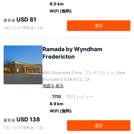
8.0 km
WiFi (無料)
USD 81
最安値
選択
1泊ごとの1室料金 / 1泊
Ramada by Wyndham
Fredericton
480 Riverside Drive, フレデリクトン, New
Brunswick E3A 8C2, CA
地図を表示
7/10
1521 レビュー
8.9 km
WiFi (無料)
USD 138
最安値
選択
1泊ごとの1室料金 / 1泊