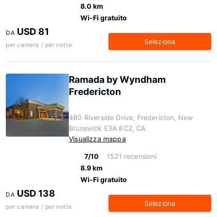
8.0 km
Wi-Fi gratuito
USD 81
DA
Seleziona
per camera / per notte
Ramada by Wyndham
Fredericton
480 Riverside Drive, Fredericton, New
Brunswick E3A 8C2, CA
Visualizza mappa
7/10
1521 recensioni
8.9 km
Wi-Fi gratuito
USD 138
DA
Seleziona
per camera / per notte