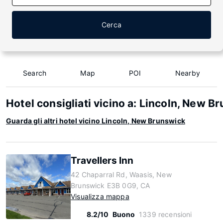
Cerca
Search
Map
POI
Nearby
Hotel consigliati vicino a: Lincoln, New B
Guarda gli altri hotel vicino Lincoln, New Brunswick
Travellers Inn
42 Chaparral Rd, Waasis, New
Brunswick E3B 0G9, CA
Visualizza mappa
8.2/10
Buono
1339 recensioni