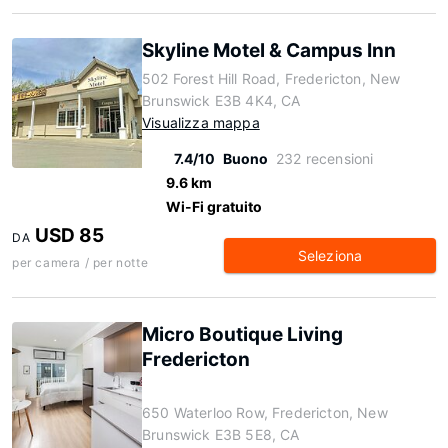
Skyline Motel & Campus Inn
502 Forest Hill Road, Fredericton, New
Brunswick E3B 4K4, CA
Visualizza mappa
7.4/10
Buono
232 recensioni
9.6 km
Wi-Fi gratuito
USD 85
DA
Seleziona
per camera / per notte
Micro Boutique Living
Fredericton
650 Waterloo Row, Fredericton, New
Brunswick E3B 5E8, CA