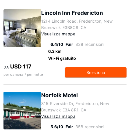
Lincoln Inn Fredericton
1214 Lincoln Road, Fredericton, New
Brunswick E3B8C8, CA
Visualizza mappa
6.4/10
Fair
838 recensioni
6.3 km
Wi-Fi gratuito
USD 117
DA
Seleziona
per camera / per notte
Norfolk Motel
815 Riverside Dr, Fredericton, New
Brunswick E3A 8R1, CA
Visualizza mappa
5.6/10
Fair
358 recensioni