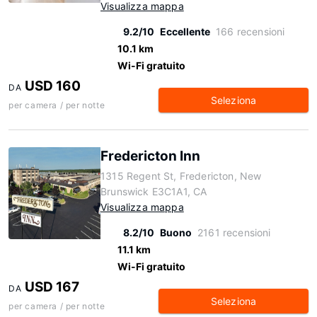
Visualizza mappa
9.2/10
Eccellente
166 recensioni
10.1 km
Wi-Fi gratuito
USD 160
DA
Seleziona
per camera / per notte
Fredericton Inn
1315 Regent St, Fredericton, New
Brunswick E3C1A1, CA
Visualizza mappa
8.2/10
Buono
2161 recensioni
11.1 km
Wi-Fi gratuito
USD 167
DA
Seleziona
per camera / per notte