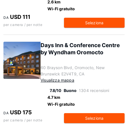
2.6 km
Wi-Fi gratuito
USD 111
DA
Seleziona
per camera / per notte
Days Inn & Conference Centre
by Wyndham Oromocto
60 Brayson Blvd, Oromocto, New
Brunswick E2V4T9, CA
Visualizza mappa
7.8/10
Buono
1304 recensioni
4.7 km
Wi-Fi gratuito
USD 175
DA
Seleziona
per camera / per notte