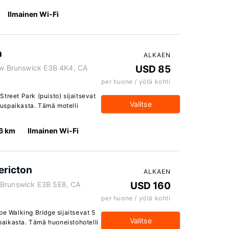
Ilmainen Wi-Fi
n
ALKAEN
New Brunswick E3B 4K4, CA
USD 85
per huone / yötä kohti
treet Park (puisto) sijaitsevat
Valitse
uspaikasta. Tämä motelli
6 km
Ilmainen Wi-Fi
ericton
ALKAEN
 Brunswick E3B 5E8, CA
USD 160
per huone / yötä kohti
pe Walking Bridge sijaitsevat 5
Valitse
aikasta. Tämä huoneistohotelli