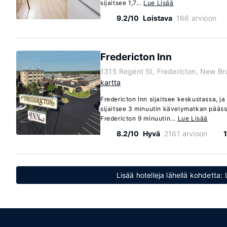
sijaitsee 1,7...
Lue Lisää
9.2/10
Loistava
166 arvioon
Fredericton Inn
1315 Regent St, Fredericton, New B
kartta
Fredericton Inn sijaitsee keskustassa, j
sijaitsee 3 minuutin kävelymatkan pääs
Fredericton 9 minuutin...
Lue Lisää
8.2/10
Hyvä
2161 arvioon
1
Lisää hotelleja lähellä kohdetta