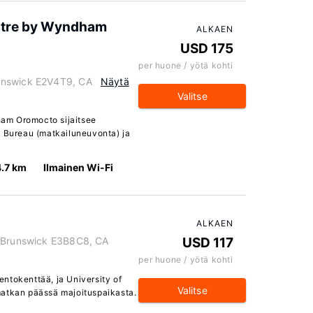
ntre by Wyndham
ALKAEN
USD 175
per huone / yötä kohti
unswick E2V4T9, CA
Näytä
Valitse
am Oromocto sijaitsee
t Bureau (matkailuneuvonta) ja
4.7 km
Ilmainen Wi-Fi
ALKAEN
w Brunswick E3B8C8, CA
USD 117
per huone / yötä kohti
lentokenttää, ja University of
Valitse
matkan päässä majoituspaikasta.