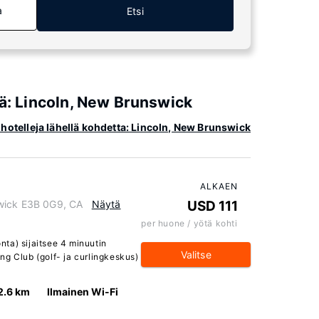
a
Etsi
iä: Lincoln, New Brunswick
 hotelleja lähellä kohdetta: Lincoln, New Brunswick
ALKAEN
wick E3B 0G9, CA
Näytä
USD 111
per huone / yötä kohti
ta) sijaitsee 4 minuutin
Valitse
ng Club (golf- ja curlingkeskus)
2.6 km
Ilmainen Wi-Fi