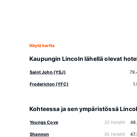
Näytä kartta
Kaupungin Lincoln lähellä olevat hotel
Saint John (YSJ)
79.
Fredericton (YFC)
1
Kohteessa ja sen ympäristössä Linco
Youngs Cove
32 Hotellit
48
Shannon
36 Hotellit
47