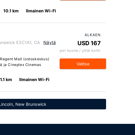
10.1 km
Ilmainen Wi-Fi
ALKAEN
runswick E3C1A1, CA
Näytä
USD 167
per huone / yötä kohti
a Regent Mall (ostoskeskus)
Valitse
sä ja Cineplex Cinemas
1.1 km
Ilmainen Wi-Fi
: Lincoln, New Brunswick