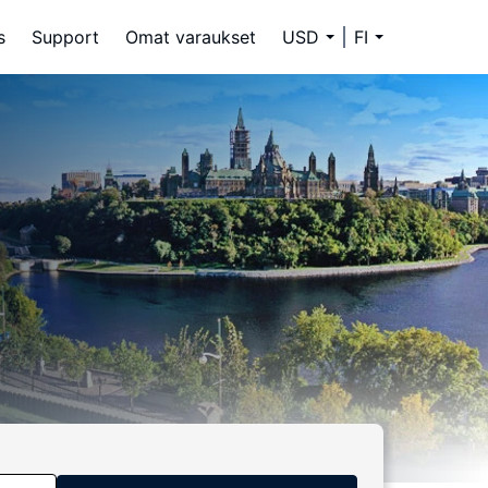
s
Support
Omat varaukset
USD
FI