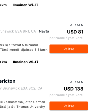
3 km
Ilmainen Wi-Fi
ALKAEN
Brunswick E3A 8R1, CA
Näytä
USD 81
per huone / yötä kohti
rk sijaitsevat 5 minuutin
Valitse
ämä motelli sijaitsee 3,5 km:n
0 km
Ilmainen Wi-Fi
ricton
ALKAEN
ew Brunswick E3A 8C2, CA
USD 138
per huone / yötä kohti
ee keskustassa, joten Carman
Valitse
ästä ja St. Thomas University