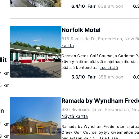
6.4/10
Fair
838 arvioon
6.
Norfolk Motel
815 Riverside Dr, Fredericton, New 
kartta
Carman Creek Golf Course ja Carleton Pa
lit
kävelymatkan päässä majoituspaikasta. T
päässä kohteesta...
Lue Lisää
4 km
5.6/10
Fair
358 arvioon
8.
.5 km
Ramada by Wyndham Frede
480 Riverside Drive, Fredericton, N
ln
Näytä kartta
.1 km
Ramada by Wyndham Fredericton sijaits
Creek Golf Course löytyy kivenheiton pä
.3 km
puolestaan vain 5...
Lue Lisää