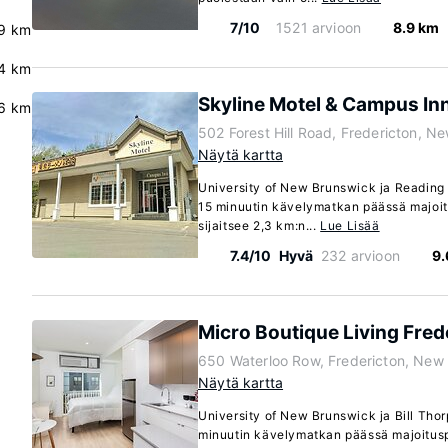
7/10
1521 arvioon
8.9 km
9 km
4 km
Skyline Motel & Campus In
.6 km
502 Forest Hill Road, Fredericton, 
Näytä kartta
University of New Brunswick ja Reading S
15 minuutin kävelymatkan päässä majoit
sijaitsee 2,3 km:n...
Lue Lisää
7.4/10
Hyvä
232 arvioon
9.
Micro Boutique Living Fred
650 Waterloo Row, Fredericton, New
Näytä kartta
University of New Brunswick ja Bill Thor
minuutin kävelymatkan päässä majoitusp