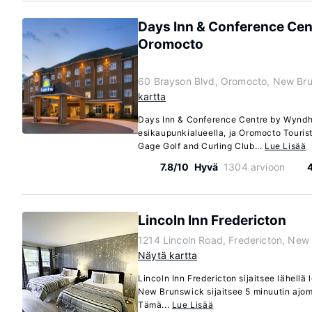
Days Inn & Conference Ce
Oromocto
60 Brayson Blvd, Oromocto, New Br
kartta
Days Inn & Conference Centre by Wyndh
esikaupunkialueella, ja Oromocto Touris
Gage Golf and Curling Club...
Lue Lisää
7.8/10
Hyvä
1304 arvioon
Lincoln Inn Fredericton
1214 Lincoln Road, Fredericton, Ne
Näytä kartta
Lincoln Inn Fredericton sijaitsee lähellä 
New Brunswick sijaitsee 5 minuutin ajo
Tämä...
Lue Lisää