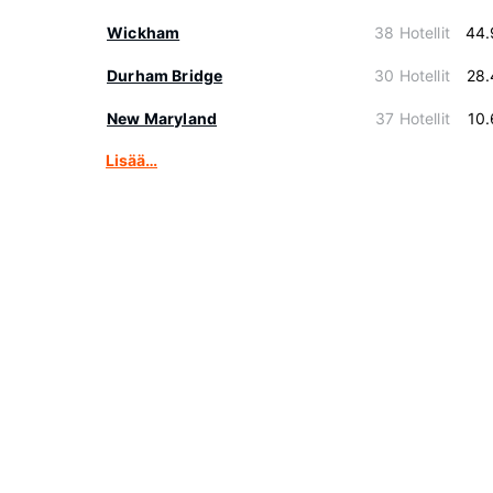
Wickham
38 Hotellit
44.
Durham Bridge
30 Hotellit
28.
New Maryland
37 Hotellit
10
Lisää…