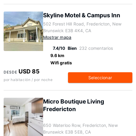
Skyline Motel & Campus Inn
502 Forest Hill Road, Fredericton, New
Brunswick E3B 4K4, CA
Mostrar mapa
7.4/10
Bien
232 comentarios
9.6 km
Wifi gratis
USD 85
DESDE
Seleccionar
por habitación / por noche
Micro Boutique Living
Fredericton
650 Waterloo Row, Fredericton, New
Brunswick E3B 5E8, CA