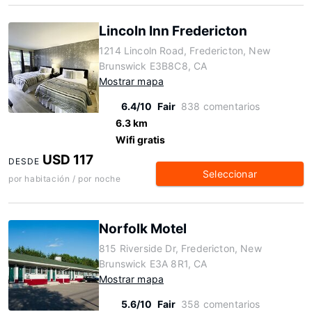
Lincoln Inn Fredericton
1214 Lincoln Road, Fredericton, New
Brunswick E3B8C8, CA
Mostrar mapa
6.4/10
Fair
838 comentarios
6.3 km
Wifi gratis
USD 117
DESDE
Seleccionar
por habitación / por noche
Norfolk Motel
815 Riverside Dr, Fredericton, New
Brunswick E3A 8R1, CA
Mostrar mapa
5.6/10
Fair
358 comentarios