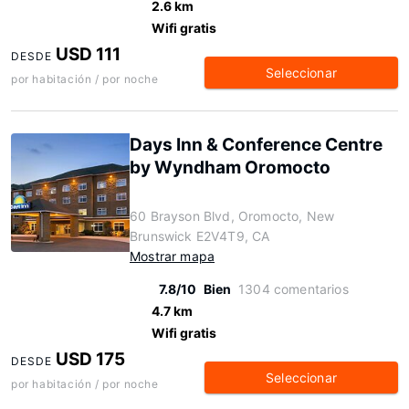
2.6 km
Wifi gratis
USD 111
DESDE
Seleccionar
por habitación / por noche
Days Inn & Conference Centre
by Wyndham Oromocto
60 Brayson Blvd, Oromocto, New
Brunswick E2V4T9, CA
Mostrar mapa
7.8/10
Bien
1304 comentarios
4.7 km
Wifi gratis
USD 175
DESDE
Seleccionar
por habitación / por noche