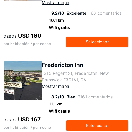
Mostrar mapa
9.2/10
Excelente
166 comentarios
10.1 km
Wifi gratis
USD 160
DESDE
Seleccionar
por habitación / por noche
Fredericton Inn
1315 Regent St, Fredericton, New
Brunswick E3C1A1, CA
Mostrar mapa
8.2/10
Bien
2161 comentarios
11.1 km
Wifi gratis
USD 167
DESDE
Seleccionar
por habitación / por noche