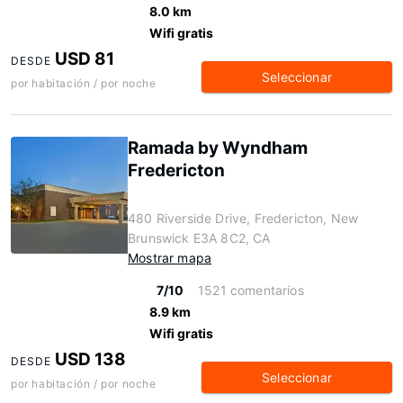
8.0 km
Wifi gratis
USD 81
DESDE
Seleccionar
por habitación / por noche
Ramada by Wyndham
Fredericton
480 Riverside Drive, Fredericton, New
Brunswick E3A 8C2, CA
Mostrar mapa
7/10
1521 comentarios
8.9 km
Wifi gratis
USD 138
DESDE
Seleccionar
por habitación / por noche