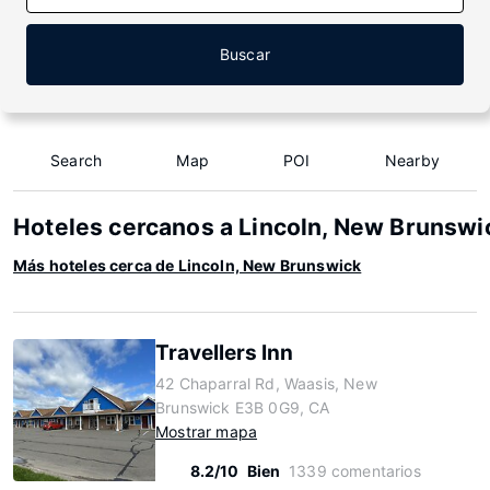
Buscar
Search
Map
POI
Nearby
Hoteles cercanos a Lincoln, New Brunswi
Más hoteles cerca de Lincoln, New Brunswick
Travellers Inn
42 Chaparral Rd, Waasis, New
Brunswick E3B 0G9, CA
Mostrar mapa
8.2/10
Bien
1339 comentarios