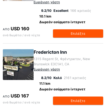
Εμφάνιση χάρτη
9.2/10
Excellent
166 κριτικές
10.1 km
Δωρεάν ασύρματο ίντερνετ
USD 160
ΑΠΌ
Επιλέξτε
ανά δωμάτιο / ανά νύχτα
Fredericton Inn
1315 Regent St, Φρέντρικτον, New
Brunswick E3C1A1, CA
Εμφάνιση χάρτη
8.2/10
Καλό
2161 κριτικές
11.1 km
Δωρεάν ασύρματο ίντερνετ
USD 167
ΑΠΌ
Επιλέξτε
ανά δωμάτιο / ανά νύχτα