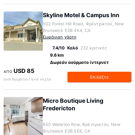
Skyline Motel & Campus Inn
502 Forest Hill Road, Φρέντρικτον, New
Brunswick E3B 4K4, CA
Εμφάνιση χάρτη
7.4/10
Καλό
232 κριτικές
9.6 km
Δωρεάν ασύρματο ίντερνετ
USD 85
ΑΠΌ
Επιλέξτε
ανά δωμάτιο / ανά νύχτα
Micro Boutique Living
Fredericton
650 Waterloo Row, Φρέντρικτον, New
Brunswick E3B 5E8, CA