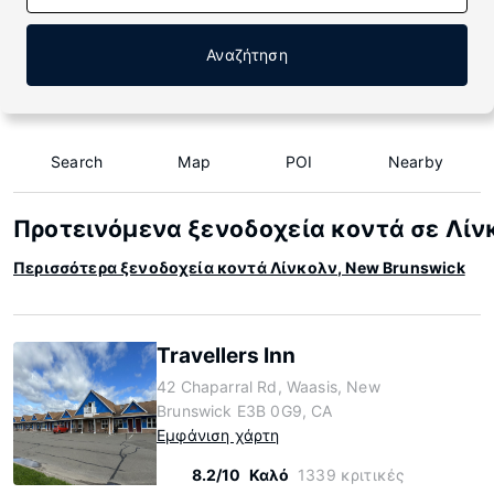
Αναζήτηση
Search
Map
POI
Nearby
Προτεινόμενα ξενοδοχεία κοντά σε Λίν
Περισσότερα ξενοδοχεία κοντά Λίνκολν, New Brunswick
Travellers Inn
42 Chaparral Rd, Waasis, New
Brunswick E3B 0G9, CA
Εμφάνιση χάρτη
8.2/10
Καλό
1339 κριτικές