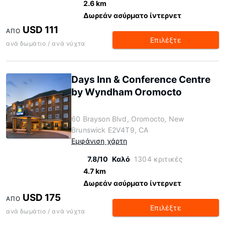
2.6 km
Δωρεάν ασύρματο ίντερνετ
USD 111
ΑΠΌ
Επιλέξτε
ανά δωμάτιο / ανά νύχτα
Days Inn & Conference Centre
by Wyndham Oromocto
60 Brayson Blvd, Oromocto, New
Brunswick E2V4T9, CA
Εμφάνιση χάρτη
7.8/10
Καλό
1304 κριτικές
4.7 km
Δωρεάν ασύρματο ίντερνετ
USD 175
ΑΠΌ
Επιλέξτε
ανά δωμάτιο / ανά νύχτα