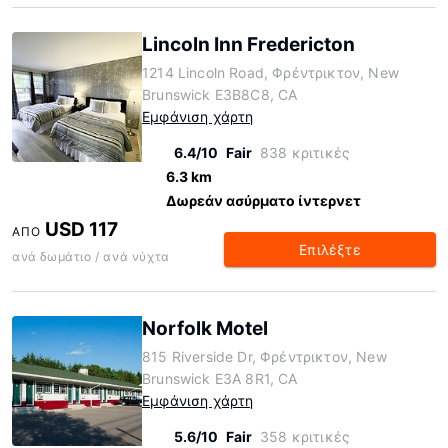
Lincoln Inn Fredericton
1214 Lincoln Road, Φρέντρικτον, New
Brunswick E3B8C8, CA
Εμφάνιση χάρτη
6.4/10
Fair
838 κριτικές
6.3 km
Δωρεάν ασύρματο ίντερνετ
USD 117
ΑΠΌ
Επιλέξτε
ανά δωμάτιο / ανά νύχτα
Norfolk Motel
815 Riverside Dr, Φρέντρικτον, New
Brunswick E3A 8R1, CA
Εμφάνιση χάρτη
5.6/10
Fair
358 κριτικές