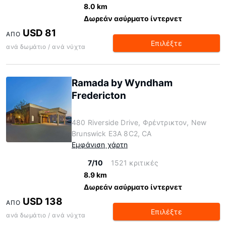
8.0 km
Δωρεάν ασύρματο ίντερνετ
USD 81
ΑΠΌ
Επιλέξτε
ανά δωμάτιο / ανά νύχτα
Ramada by Wyndham
Fredericton
480 Riverside Drive, Φρέντρικτον, New
Brunswick E3A 8C2, CA
Εμφάνιση χάρτη
7/10
1521 κριτικές
8.9 km
Δωρεάν ασύρματο ίντερνετ
USD 138
ΑΠΌ
Επιλέξτε
ανά δωμάτιο / ανά νύχτα