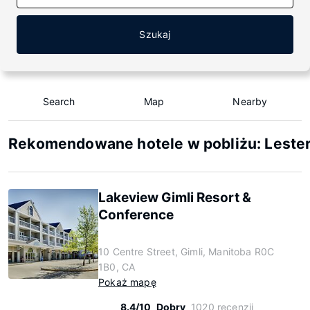
Szukaj
Search
Map
Nearby
Rekomendowane hotele w pobliżu: Lester
Lakeview Gimli Resort &
Conference
10 Centre Street, Gimli, Manitoba R0C
1B0, CA
Pokaż mapę
8.4/10
Dobry
1020 recenzji