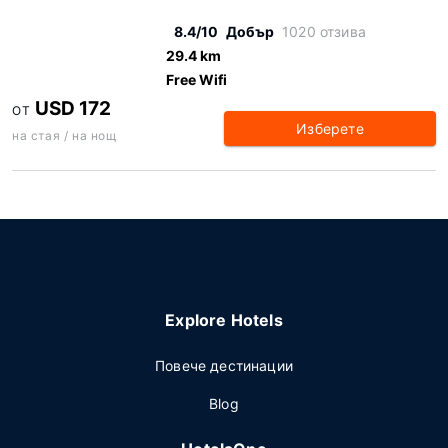
8.4/10
Добър
1020 отзива
29.4 km
Free Wifi
USD 172
ОТ
Изберете
на стая / на нощ
Explore Hotels
Повече дестинации
Blog