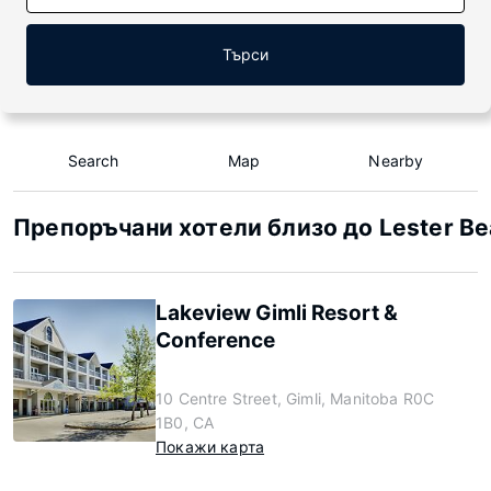
Търси
Search
Map
Nearby
Препоръчани хотели близо до Lester Be
Lakeview Gimli Resort &
Conference
10 Centre Street, Gimli, Manitoba R0C
1B0, CA
Покажи карта