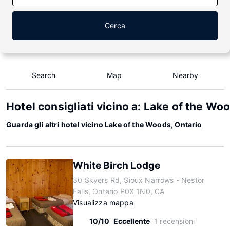
Cerca
Search
Map
Nearby
Hotel consigliati vicino a: Lake of the Wo
Guarda gli altri hotel vicino Lake of the Woods, Ontario
White Birch Lodge
30 Skyers Rd, Sioux Narrows - Nestor
Falls, Ontario P0X 1N0, CA
Visualizza mappa
10/10
Eccellente
1 recensioni