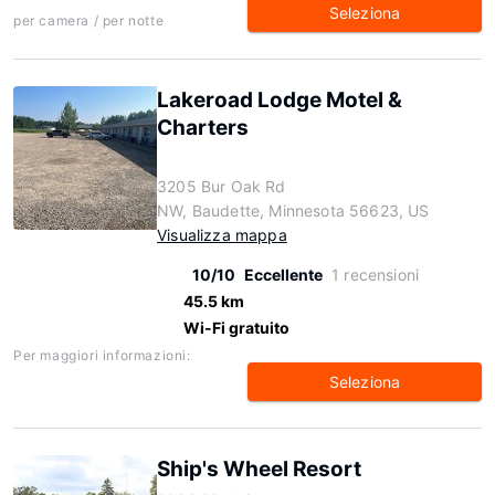
Seleziona
per camera / per notte
Lakeroad Lodge Motel &
Charters
3205 Bur Oak Rd
NW, Baudette, Minnesota 56623, US
Visualizza mappa
10/10
Eccellente
1 recensioni
45.5 km
Wi-Fi gratuito
Per maggiori informazioni:
Seleziona
Ship's Wheel Resort