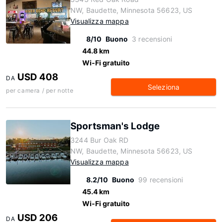
NW, Baudette, Minnesota 56623, US
Visualizza mappa
8/10
Buono
3 recensioni
44.8 km
Wi-Fi gratuito
USD 408
DA
Seleziona
per camera / per notte
Sportsman's Lodge
3244 Bur Oak RD
NW, Baudette, Minnesota 56623, US
Visualizza mappa
8.2/10
Buono
99 recensioni
45.4 km
Wi-Fi gratuito
USD 206
DA