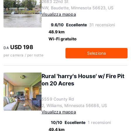
2683 22nd St
NW, Baudette, Minnesota 56623, US
Visualizza mappa
9.6/10
Eccellente
31 recensioni
48.9 km
Wi-Fi gratuito
USD 198
DA
Seleziona
per camera / per notte
Rural 'harry's House' w/ Fire Pit
on 20 Acres
5559 County Rd
2, Williams, Minnesota 56686, US
Visualizza mappa
10/10
Eccellente
1 recensioni
49.4 km