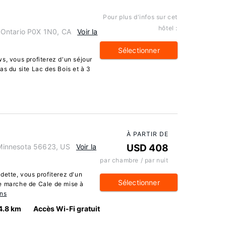
Pour plus d'infos sur cet
hôtel :
 Ontario P0X 1N0, CA
Voir la
Sélectionner
s, vous profiterez d'un séjour
as du site Lac des Bois et à 3
À PARTIR DE
Minnesota 56623, US
Voir la
USD 408
par chambre / par nuit
dette, vous profiterez d'un
Sélectionner
e marche de Cale de mise à
ons
4.8 km
Accès Wi-Fi gratuit