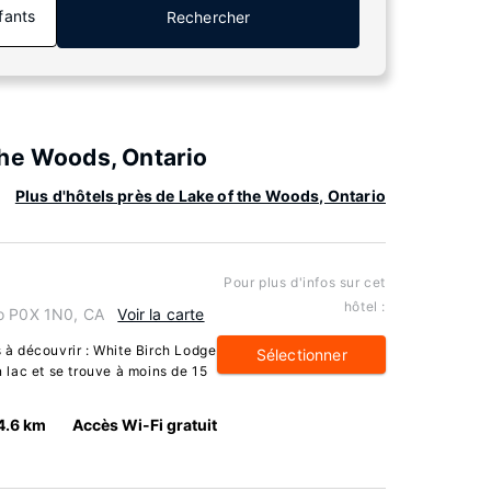
fants
Rechercher
the Woods, Ontario
Plus d'hôtels près de Lake of the Woods, Ontario
Pour plus d'infos sur cet
hôtel :
io P0X 1N0, CA
Voir la carte
à découvrir : White Birch Lodge
Sélectionner
n lac et se trouve à moins de 15
4.6 km
Accès Wi-Fi gratuit