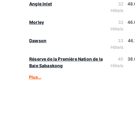
Angle Inlet
32
48.
Hôtels
Morley
32
46.
Hôtels
Dawson
33
46.
Hôtels
Réserve de la Première Nation de la
40
38.
Baie Sabaskong
Hôtels
Plus…