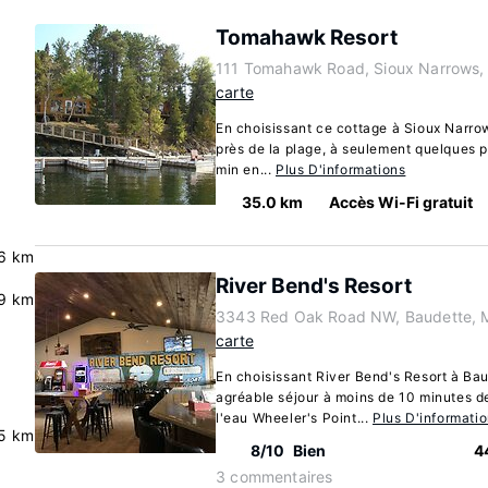
Tomahawk Resort
111 Tomahawk Road, Sioux Narrows,
carte
En choisissant ce cottage à Sioux Narrow
près de la plage, à seulement quelques p
min en...
Plus D'informations
35.0 km
Accès Wi-Fi gratuit
6 km
River Bend's Resort
9 km
3343 Red Oak Road NW, Baudette, 
carte
En choisissant River Bend's Resort à Bau
agréable séjour à moins de 10 minutes d
l'eau Wheeler's Point...
Plus D'informati
5 km
8/10
Bien
4
3 commentaires