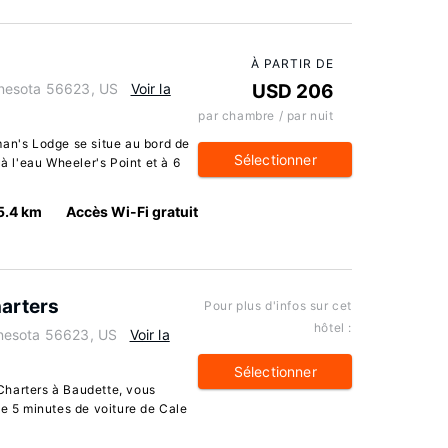
À PARTIR DE
nesota 56623, US
Voir la
USD 206
par chambre / par nuit
man's Lodge se situe au bord de
Sélectionner
 à l'eau Wheeler's Point et à 6
5.4 km
Accès Wi-Fi gratuit
arters
Pour plus d'infos sur cet
hôtel :
nesota 56623, US
Voir la
Sélectionner
Charters à Baudette, vous
de 5 minutes de voiture de Cale