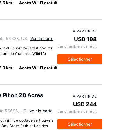
5.5 km
Accès Wi-Fi gratuit
À PARTIR DE
ota 56623, US
Voir la carte
USD 198
par chambre / par nuit
heel Resort vous fait profiter
iture de Graceton Wildlife
Sélectionner
8.9 km
Accès Wi-Fi gratuit
e Pit on 20 Acres
À PARTIR DE
USD 244
ota 56686, US
Voir la carte
par chambre / par nuit
uvrir : ce cottage se trouve à
Sélectionner
l Bay State Park et Lac des