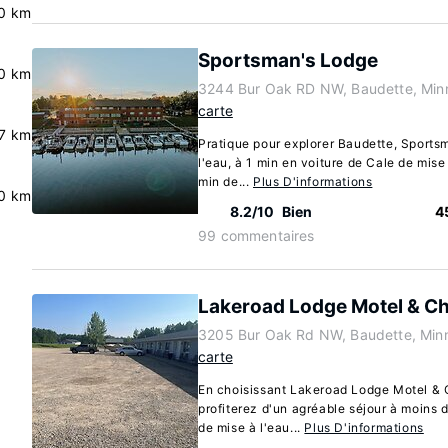
0 km
Sportsman's Lodge
0 km
3244 Bur Oak RD NW, Baudette, Min
carte
7 km
Pratique pour explorer Baudette, Sports
l'eau, à 1 min en voiture de Cale de mise
min de...
Plus D'informations
0 km
8.2/10
Bien
4
99 commentaires
Lakeroad Lodge Motel & Ch
3205 Bur Oak Rd NW, Baudette, Min
carte
En choisissant Lakeroad Lodge Motel & 
profiterez d'un agréable séjour à moins 
de mise à l'eau...
Plus D'informations