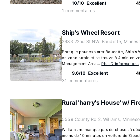
10/10
Excellent
4
1 commentaires
Ship's Wheel Resort
2683 22nd St NW, Baudette, Minnes
Pratique pour explorer Baudette, Ship's W
en zone rurale et se trouve à 4 min en vo
Management Area...
Plus D'informations
9.6/10
Excellent
4
31 commentaires
Rural 'harry's House' w/ Fir
5559 County Rd 2, Williams, Minnes
Williams ne manque pas de choses à déco
moins de 10 minutes en voiture de Zippe