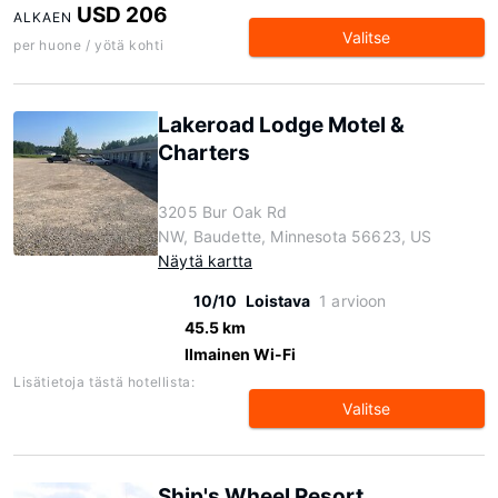
USD 206
ALKAEN
Valitse
per huone / yötä kohti
Lakeroad Lodge Motel &
Charters
3205 Bur Oak Rd
NW, Baudette, Minnesota 56623, US
Näytä kartta
10/10
Loistava
1 arvioon
45.5 km
Ilmainen Wi-Fi
Lisätietoja tästä hotellista:
Valitse
Ship's Wheel Resort