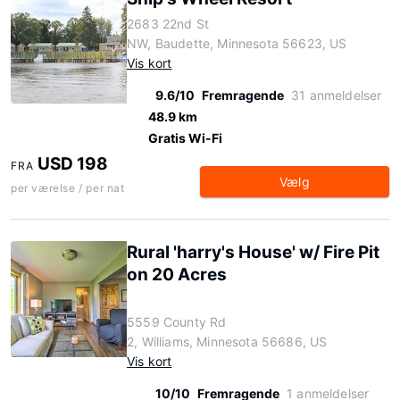
2683 22nd St
NW, Baudette, Minnesota 56623, US
Vis kort
9.6/10
Fremragende
31 anmeldelser
48.9 km
Gratis Wi-Fi
USD 198
FRA
Vælg
per værelse / per nat
Rural 'harry's House' w/ Fire Pit
on 20 Acres
5559 County Rd
2, Williams, Minnesota 56686, US
Vis kort
10/10
Fremragende
1 anmeldelser