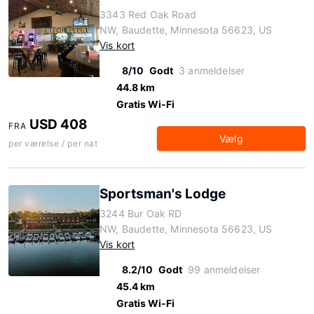
3343 Red Oak Road
NW, Baudette, Minnesota 56623, US
Vis kort
8/10
Godt
3 anmeldelser
44.8 km
Gratis Wi-Fi
USD 408
FRA
Vælg
per værelse / per nat
Sportsman's Lodge
3244 Bur Oak RD
NW, Baudette, Minnesota 56623, US
Vis kort
8.2/10
Godt
99 anmeldelser
45.4 km
Gratis Wi-Fi