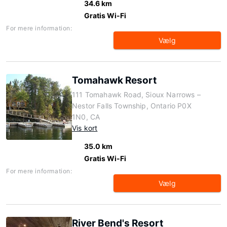
34.6 km
Gratis Wi-Fi
For mere information:
Vælg
Tomahawk Resort
111 Tomahawk Road, Sioux Narrows –
Nestor Falls Township, Ontario P0X
1N0, CA
Vis kort
35.0 km
Gratis Wi-Fi
For mere information:
Vælg
River Bend's Resort