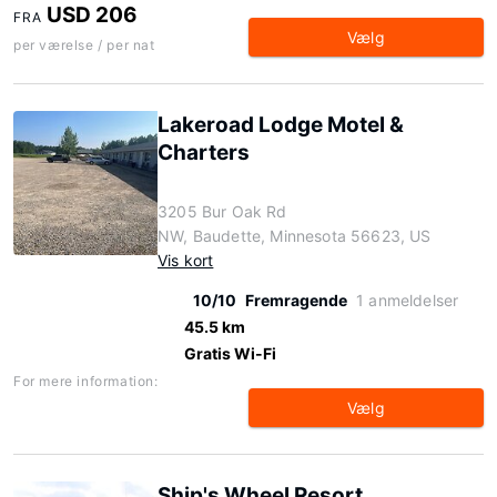
USD 206
FRA
Vælg
per værelse / per nat
Lakeroad Lodge Motel &
Charters
3205 Bur Oak Rd
NW, Baudette, Minnesota 56623, US
Vis kort
10/10
Fremragende
1 anmeldelser
45.5 km
Gratis Wi-Fi
For mere information:
Vælg
Ship's Wheel Resort