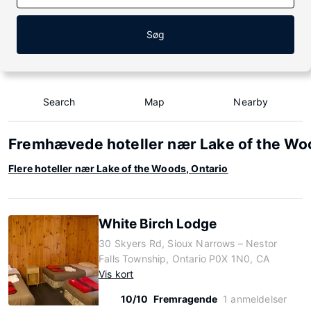
Søg
Search
Map
Nearby
Fremhævede hoteller nær Lake of the Woo
Flere hoteller nær Lake of the Woods, Ontario
White Birch Lodge
30 Skyers Rd, Sioux Narrows – Nestor
Falls Township, Ontario P0X 1N0, CA
Vis kort
10/10
Fremragende
1 anmeldelser