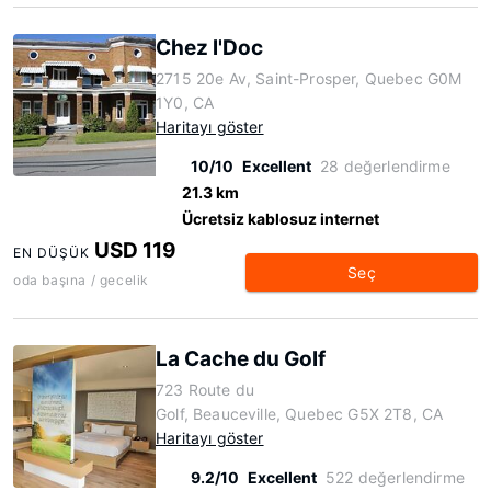
Chez l'Doc
2715 20e Av, Saint-Prosper, Quebec G0M
1Y0, CA
Haritayı göster
10/10
Excellent
28 değerlendirme
21.3 km
Ücretsiz kablosuz internet
USD 119
EN DÜŞÜK
Seç
oda başına / gecelik
La Cache du Golf
723 Route du
Golf, Beauceville, Quebec G5X 2T8, CA
Haritayı göster
9.2/10
Excellent
522 değerlendirme