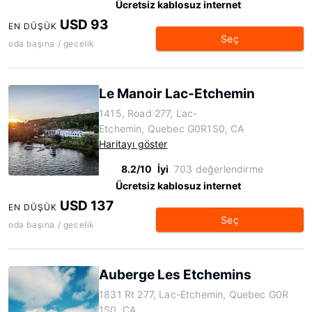
Ücretsiz kablosuz internet
USD 93
EN DÜŞÜK
Seç
oda başına / gecelik
Le Manoir Lac-Etchemin
1415, Road 277, Lac-
Etchemin, Quebec G0R1S0, CA
Haritayı göster
8.2/10
İyi
703 değerlendirme
Ücretsiz kablosuz internet
USD 137
EN DÜŞÜK
Seç
oda başına / gecelik
Auberge Les Etchemins
1831 Rt 277, Lac-Etchemin, Quebec G0R
1S0, CA