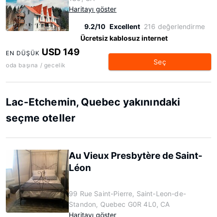
Haritayı göster
9.2/10
Excellent
216 değerlendirme
Ücretsiz kablosuz internet
USD 149
EN DÜŞÜK
Seç
oda başına / gecelik
Lac-Etchemin, Quebec yakınındaki
seçme oteller
Au Vieux Presbytère de Saint-
Léon
99 Rue Saint-Pierre, Saint-Leon-de-
Standon, Quebec G0R 4L0, CA
Haritayı göster