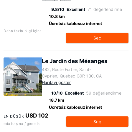
9.8/10
Excellent
71 değerlendirme
10.8 km
Ücretsiz kablosuz internet
Daha fazla bilgi için:
Seç
Le Jardin des Mésanges
482, Route Fortier, Saint-
Cyprien, Quebec G0R 1B0, CA
Haritayı göster
10/10
Excellent
59 değerlendirme
18.7 km
Ücretsiz kablosuz internet
USD 102
EN DÜŞÜK
Seç
oda başına / gecelik