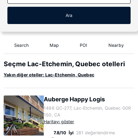
Ara
Search
Map
POI
Nearby
Seçme Lac-Etchemin, Quebec otelleri
Yakın diğer oteller: Lac-Etchemin, Quebec
Auberge Happy Logis
1486 QC-277, Lac-Etchemin, Quebec G0R
1S0, CA
Haritayı göster
7.8/10
İyi
281 değerlendirme