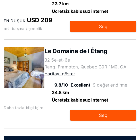
23.7 km
Ücretsiz kablosuz internet
USD 209
EN DÜŞÜK
Seç
oda başına / gecelik
Le Domaine de l'Étang
32 5e-et-6e
Rang, Frampton, Quebec G0R 1M0, CA
Haritayı göster
9.8/10
Excellent
9 değerlendirme
24.8 km
Ücretsiz kablosuz internet
Daha fazla bilgi için:
Seç