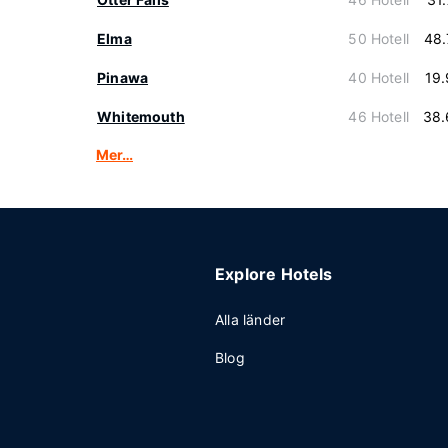
Elma
50 Hotell
48.
Pinawa
40 Hotell
19
Whitemouth
46 Hotell
38.
Mer…
Explore Hotels
Alla länder
Blog