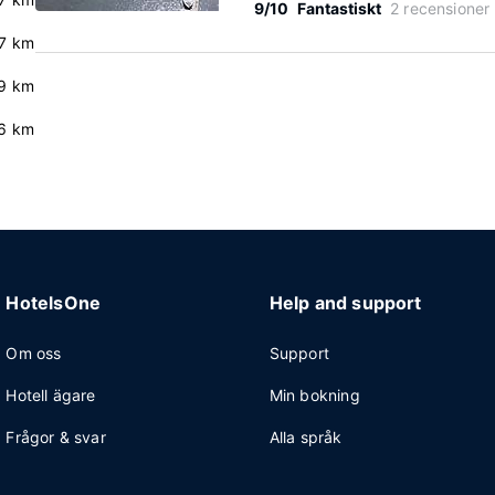
9/10
Fantastiskt
2 recensioner
7 km
.9 km
6 km
HotelsOne
Help and support
Om oss
Support
Hotell ägare
Min bokning
Frågor & svar
Alla språk