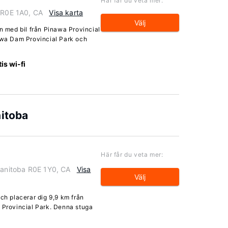
Här får du veta mer:
a R0E 1A0, CA
Visa karta
Välj
in med bil från Pinawa Provincial
nawa Dam Provincial Park och
is wi-fi
nitoba
Här får du veta mer:
Manitoba R0E 1Y0, CA
Visa
Välj
och placerar dig 9,9 km från
l Provincial Park. Denna stuga