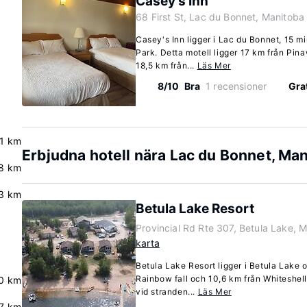
Casey's Inn
68 First St, Lac du Bonnet, Manitob
Casey's Inn ligger i Lac du Bonnet, 15 m
Park. Detta motell ligger 17 km från Pi
18,5 km från...
Läs Mer
8/10
Bra
1 recensioner
Grat
.1 km
Erbjudna hotell nära Lac du Bonnet, Ma
8 km
3 km
Betula Lake Resort
Provincial Rd Rte 307, Betula Lake, 
karta
Betula Lake Resort ligger i Betula Lake 
Rainbow fall och 10,6 km från Whiteshel
0 km
vid stranden...
Läs Mer
.7 km