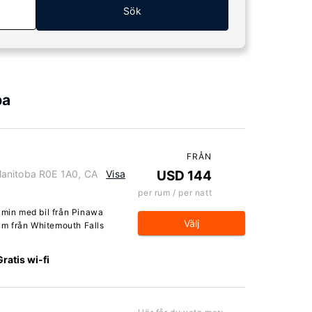
Sök
ba
FRÅN
Manitoba R0E 1A0, CA
Visa
USD 144
per rum / per natt
 min med bil från Pinawa
Välj
 km från Whitemouth Falls
Gratis wi-fi