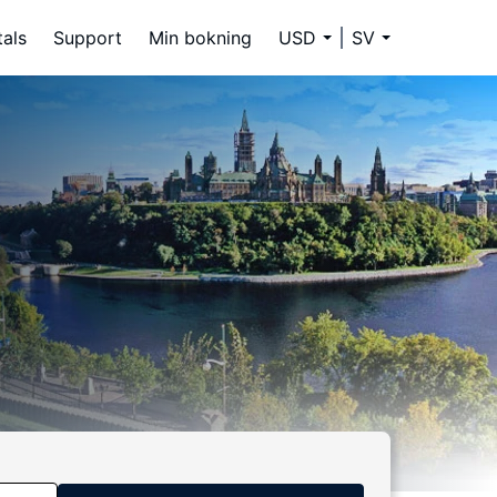
tals
Support
Min bokning
USD
SV