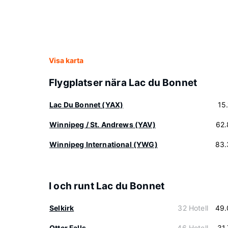
Visa karta
Flygplatser nära Lac du Bonnet
Lac Du Bonnet (YAX)
15
Winnipeg / St. Andrews (YAV)
62.
Winnipeg International (YWG)
83.
I och runt Lac du Bonnet
Selkirk
32 Hotell
49.
Otter Falls
46 Hotell
31