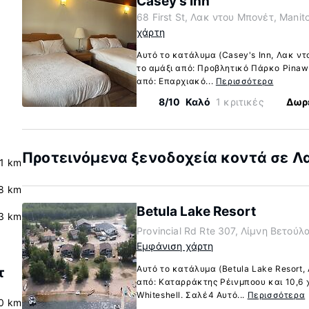
Casey's Inn
68 First St, Λακ ντου Μπονέτ, Mani
χάρτη
Αυτό το κατάλυμα (Casey's Inn, Λακ ντ
το αμάξι από: Προβλητικό Πάρκο Pinawa
από: Επαρχιακό...
Περισσότερα
8/10
Καλό
1 κριτικές
Δωρε
Προτεινόμενα ξενοδοχεία κοντά σε Λ
.1 km
8 km
Betula Lake Resort
3 km
Provincial Rd Rte 307, Λίμνη Βετούλ
Εμφάνιση χάρτη
Αυτό το κατάλυμα (Betula Lake Resort, 
τ
από: Καταρράκτης Ρέινμποου και 10,6 
Whiteshell. Σαλέ4 Αυτό...
Περισσότερα
0 km