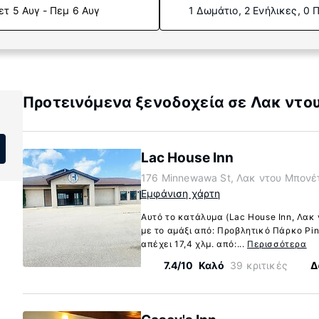
ετ 5 Αυγ - Πεμ 6 Αυγ
1 Δωμάτιο, 2 Ενήλικες, 0 
Προτεινόμενα ξενοδοχεία σε Λακ ντου
Lac House Inn
176 Minnewawa St, Λακ ντου Μπονέτ
Εμφάνιση χάρτη
Αυτό το κατάλυμα (Lac House Inn, Λακ
με το αμάξι από: Προβλητικό Πάρκο Pin
απέχει 17,4 χλμ. από:...
Περισσότερα
7.4/10
Καλό
39 κριτικές
Δ