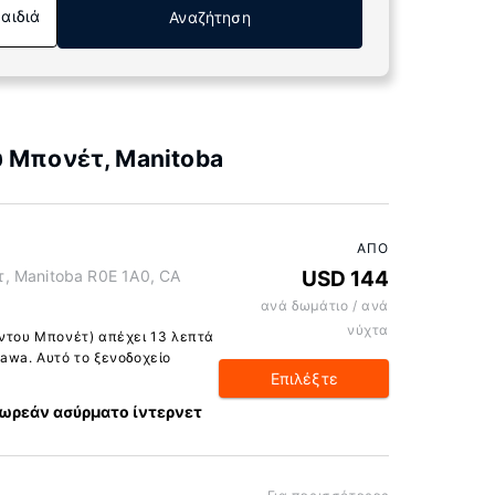
Παιδιά
Αναζήτηση
 Μπονέτ, Manitoba
ΑΠΌ
, Manitoba R0E 1A0, CA
USD 144
ανά δωμάτιο / ανά
νύχτα
 ντου Μπονέτ) απέχει 13 λεπτά
awa. Αυτό το ξενοδοχείο
Επιλέξτε
ωρεάν ασύρματο ίντερνετ