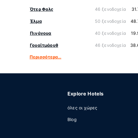
Ότερ Φολς
46 ξενοδοχεία
31
Έλμα
50 ξενοδοχεία
48.
Πινάγουα
40 ξενοδοχεία
19
Γουαϊτμάουθ
46 ξενοδοχεία
38.
Περισσότερα…
Explore Hotels
όλες οι χώρες
Blog