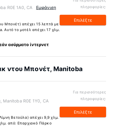
Για περισσότερες
πληροφορίες:
toba R0E 1A0, CA
Εμφάνιση
Επιλέξτε
ου Μπονέτ) απέχει 15 λεπτά με
. Αυτό το μοτέλ απέχει 17 χλμ.
άν ασύρματο ίντερνετ
ακ ντου Μπονέτ, Manitoba
Για περισσότερες
πληροφορίες:
α, Manitoba R0E 1Y0, CA
Επιλέξτε
Λίμνη Βετούλα) απέχει 9,9 χλμ.
χλμ. από: Επαρχιακό Πάρκο