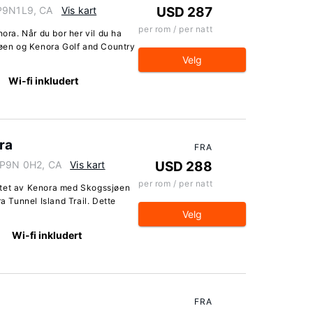
 P9N1L9, CA
Vis kart
USD 287
per rom / per natt
nora. Når du bor her vil du ha
jøen og Kenora Golf and Country
Velg
Wi-fi inkludert
ra
FRA
o P9N 0H2, CA
Vis kart
USD 288
per rom / per natt
rtet av Kenora med Skogssjøen
a Tunnel Island Trail. Dette
Velg
Wi-fi inkludert
FRA