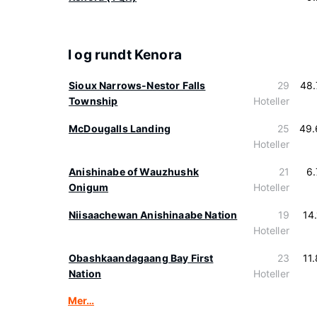
I og rundt Kenora
Sioux Narrows-Nestor Falls
29
48.
Township
Hoteller
McDougalls Landing
25
49.
Hoteller
Anishinabe of Wauzhushk
21
6
Onigum
Hoteller
Niisaachewan Anishinaabe Nation
19
14
Hoteller
Obashkaandagaang Bay First
23
11
Nation
Hoteller
Mer…