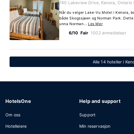
740 Lakeview Drive, Kenora, Ontari
Når du velger Lake-Vu Motel i Kenora, b
både Skogssjøen og Norman Park. Dette m
unna Norman...
Les Mer
6/10
Fair
1002 anmeldelser
Alle 14 hoteller i Ken
HotelsOne
Help and support
Om oss
Support
Hotelleiere
Min reservasjon