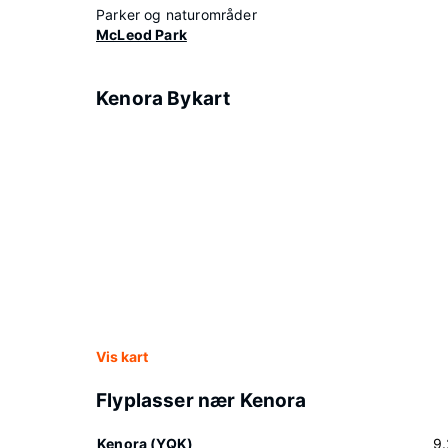
Parker og naturområder
McLeod Park
Kenora Bykart
Vis kart
Flyplasser nær Kenora
Kenora (YQK)
9