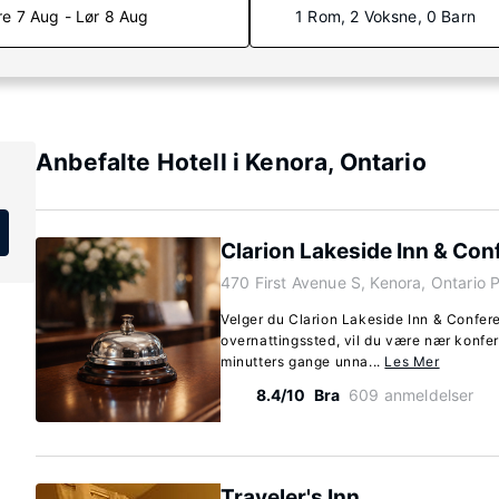
re 7 Aug - Lør 8 Aug
1 Rom, 2 Voksne, 0 Barn
Anbefalte Hotell i Kenora, Ontario
Clarion Lakeside Inn & Con
470 First Avenue S, Kenora, Ontario
Velger du Clarion Lakeside Inn & Confer
overnattingssted, vil du være nær konfe
minutters gange unna...
Les Mer
8.4/10
Bra
609 anmeldelser
Traveler's Inn