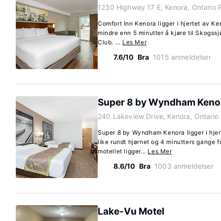
1230 Highway 17 E, Kenora, Ontario
Comfort Inn Kenora ligger i hjertet av Ke
mindre enn 5 minutter å kjøre til Skogss
Club. ...
Les Mer
7.6/10
Bra
1015 anmeldelser
Super 8 by Wyndham Keno
240 Lakeview Drive, Kenora, Ontari
Super 8 by Wyndham Kenora ligger i hje
like rundt hjørnet og 4 minutters gange fr
motellet ligger...
Les Mer
8.6/10
Bra
1003 anmeldelser
Lake-Vu Motel