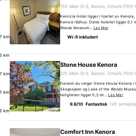
155 Main St S, Kenora, Ontario P9N 
Kenricia Hotel ligger i hjertet av Kenora
Kenora rådhus. Dette hotellet ligger 0,1 
Woods Museum...
Les Mer
7 km
Wi-fi inkludert
6 km
Stone House Kenora
225 Main St S, Kenora, Ontario P9N 
.7 km
Dersom du velger Stone House Kenora i 
Skogssjøen og Lake of the Woods Museum
.1 km
leiligheten ligger 0,2 mi...
Les Mer
9.8/10
Fantastisk
145 anmelde
.8 km
Comfort Inn Kenora