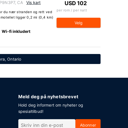
o P9N3P7, CA
Vis kart
USD 102
per rom / per natt
or du nær stranden og rett ved
otellet ligger 0,2 mi (0,4 km)
Velg
Wi-fi inkludert
ora, Ontario
Meld deg på nyhetsbrevet
Hold deg informert om nyheter og
spesialtilbud!
Abonner