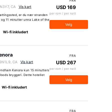
FRA
9N3Y7, CA
Vis kart
USD 169
per rom / per natt
attingssted, er du nær stranden
 og 11 minutter unna Lake of the
Velg
Wi-fi inkludert
enora
FRA
P9N1L9, CA
Vis kart
USD 267
per rom / per natt
yndham Kenora kun 15 minutters
ods bryggeri. Dette hotellet
Velg
Wi-fi inkludert
FRA