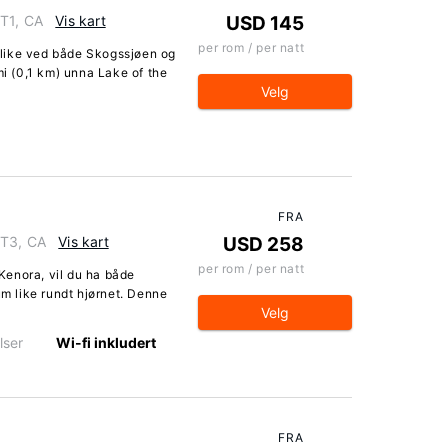
1T1, CA
Vis kart
USD 145
per rom / per natt
, like ved både Skogssjøen og
mi (0,1 km) unna Lake of the
Velg
FRA
1T3, CA
Vis kart
USD 258
per rom / per natt
Kenora, vil du ha både
 like rundt hjørnet. Denne
Velg
lser
Wi-fi inkludert
FRA