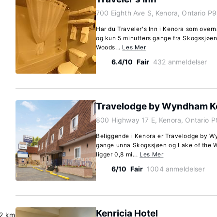
700 Eighth Ave S, Kenora, Ontario P
Har du Traveler's Inn i Kenora som overn
og kun 5 minutters gange fra Skogssjøen
Woods...
Les Mer
6.4/10
Fair
432 anmeldelser
Travelodge by Wyndham K
800 Highway 17 E, Kenora, Ontario 
Beliggende i Kenora er Travelodge by W
gange unna Skogssjøen og Lake of the Wo
ligger 0,8 mi...
Les Mer
6/10
Fair
1004 anmeldelser
Kenricia Hotel
.2 km