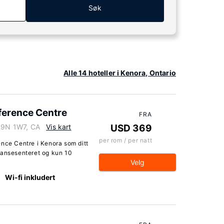
Søk
Alle 14 hoteller i Kenora, Ontario
ference Centre
FRA
 P9N 1W7, CA
Vis kart
USD 369
per rom / per natt
ence Centre i Kenora som ditt
ransesenteret og kun 10
Velg
Wi-fi inkludert