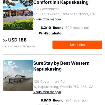
Comfort Inn Kapuskasing
172 Government
Rd, Kapuskasing, Ontario P5N2W9, CA
Visualizza mappa
8.2/10
Buono
500 recensioni
Wi-Fi gratuito
USD 188
DA
Seleziona
per camera / per notte
SureStay by Best Western
Kapuskasing
100 Government Rd
W, Kapuskasing, Ontario P5N 2X8, CA
Visualizza mappa
8.8/10
Buono
284 recensioni