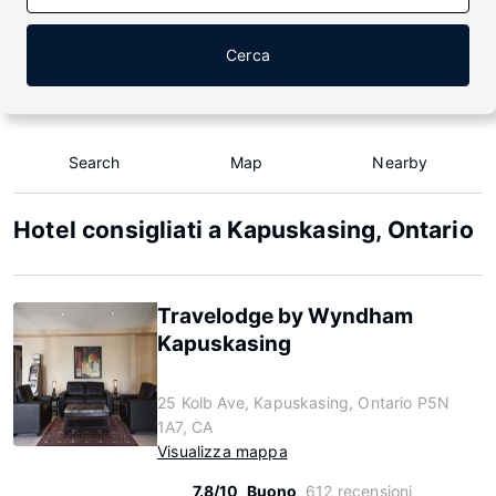
Cerca
Search
Map
Nearby
Hotel consigliati a Kapuskasing, Ontario
Travelodge by Wyndham
Kapuskasing
25 Kolb Ave, Kapuskasing, Ontario P5N
1A7, CA
Visualizza mappa
7.8/10
Buono
612 recensioni