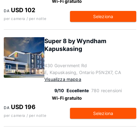
Wi-Fi gratuito
USD 102
DA
Seleziona
per camera / per notte
Super 8 by Wyndham
Kapuskasing
430 Government Rd
E, Kapuskasing, Ontario P5N2X7, CA
Visualizza mappa
9/10
Eccellente
780 recensioni
Wi-Fi gratuito
USD 196
DA
Seleziona
per camera / per notte