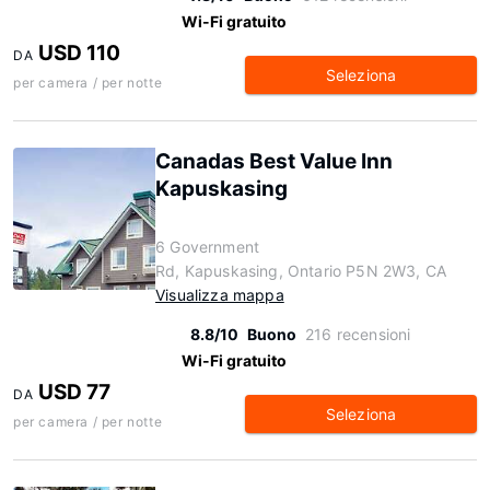
Wi-Fi gratuito
USD 110
DA
Seleziona
per camera / per notte
Canadas Best Value Inn
Kapuskasing
6 Government
Rd, Kapuskasing, Ontario P5N 2W3, CA
Visualizza mappa
8.8/10
Buono
216 recensioni
Wi-Fi gratuito
USD 77
DA
Seleziona
per camera / per notte