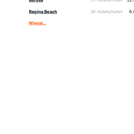
Regina Beach
36 Hotele/hoteli
6.
Więcej…