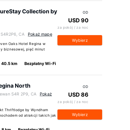
ureStay Collection by
OD
USD 90
za pokój / za noc
n S4R2P6, CA
Pokaż mapę
Wybierz
even Oaks Hotel Regina w
cy biznesowej, pięć minut
40.5 km
Bezpłatny Wi-Fi
egina North
OD
chewan S4R 2P9, CA
Pokaż
USD 86
za pokój / za noc
ekt Thriftlodge by Wyndham
Wybierz
mochodem od atrakcji takich jak
.8 km
Bezpłatny Wi-Fi