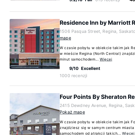
Residence Inn by Marriott 
1506 Pasqua Street, Regina, Saska
mapę
W czasie pobytu w obiekcie takim jak Re
w mieście Regina (North Central) znajdzi
minut samochodem...
Więcej
9/10
Excellent
1000 recenzji
Four Points By Sheraton R
2415 Dewdney Avenue, Regina, Sas
Pokaż mapę
W czasie pobytu w obiekcie takim jak F
znajdziesz się w samym centrum miasta 
samochodem od atrakcji takich...
Więcej