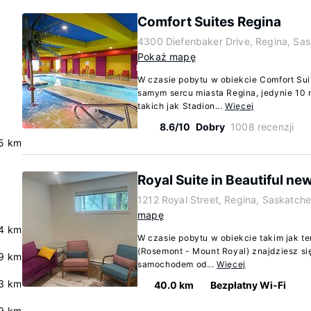
Comfort Suites Regina
4300 Diefenbaker Drive, Regina, S
Pokaż mapę
W czasie pobytu w obiekcie Comfort Sui
samym sercu miasta Regina, jedynie 10 
takich jak Stadion...
Więcej
8.6/10
Dobry
1008 recenzji
5 km
Royal Suite in Beautiful n
1212 Royal Street, Regina, Saskatc
mapę
.4 km
W czasie pobytu w obiekcie takim jak t
(Rosemont - Mount Royal) znajdziesz się
9 km
samochodem od...
Więcej
3 km
40.0 km
Bezpłatny Wi-Fi
.9 km