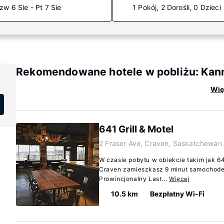
zw 6 Sie - Pt 7 Sie
1 Pokój, 2 Dorośli, 0 Dzieci
Rekomendowane hotele w pobliżu: Kann
Wię
641 Grill & Motel
2 Fraser Ave, Craven, Saskatchewa
W czasie pobytu w obiekcie takim jak 64
Craven zamieszkasz 9 minut samochodem 
Prowincjonalny Last...
Więcej
10.5 km
Bezpłatny Wi-Fi