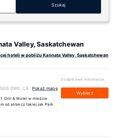
Szukaj
ata Valley, Saskatchewan
cej hoteli w pobliżu Kannata Valley, Saskatchewan
Dodatkowe informacje:
n S0G 0W0, CA
Pokaż mapę
Wybierz
1 Grill & Motel w mieście
od atrakcji takiej jak Park