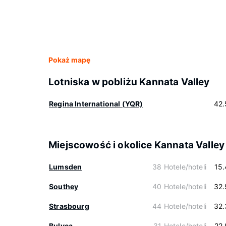
Pokaż mapę
Lotniska w pobliżu Kannata Valley
Regina International (YQR)
42.
Miejscowość i okolice Kannata Valley
Lumsden
38 Hotele/hoteli
15
Southey
40 Hotele/hoteli
32.
Strasbourg
44 Hotele/hoteli
32.
Bulyea
31 Hotele/hoteli
22