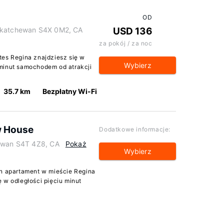
OD
askatchewan S4X 0M2, CA
USD 136
za pokój / za noc
tes Regina znajdziesz się w
Wybierz
minut samochodem od atrakcji
35.7 km
Bezpłatny Wi-Fi
ew House
Dodatkowe informacje:
hewan S4T 4Z8, CA
Pokaż
Wybierz
en apartament w mieście Regina
 w odległości pięciu minut