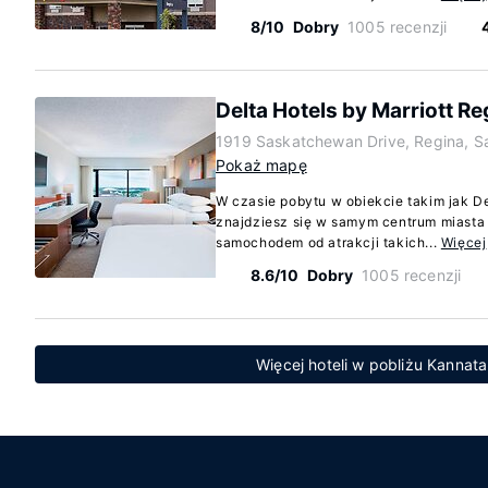
8/10
Dobry
1005 recenzji
Delta Hotels by Marriott Re
1919 Saskatchewan Drive, Regina, 
Pokaż mapę
W czasie pobytu w obiekcie takim jak De
znajdziesz się w samym centrum miasta 
samochodem od atrakcji takich...
Więcej
8.6/10
Dobry
1005 recenzji
Więcej hoteli w pobliżu Kannat