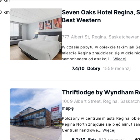
Seven Oaks Hotel Regina, S
0 km
Best Western
777 Albert St, Regina, Saskatchewa
W czasie pobytu w obiekcie takim jak S
mieście Regina znajdziesz się w dzielni
samochodem od atrakcji...
Więcej
7.4/10
Dobry
1559 recenzji
Thriftlodge by Wyndham R
1009 Albert Street, Regina, Saskat
mapę
Położony w centrum miasta Regina, obi
Regina North znajduje się pięć minut sa
Centrum handlowe...
Więcej
5.2/10
Fair
613 recenzji
40