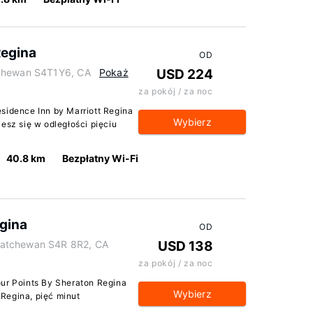
Regina
OD
tchewan S4T1Y6, CA
Pokaż
USD 224
za pokój / za noc
sidence Inn by Marriott Regina
Wybierz
esz się w odległości pięciu
40.8 km
Bezpłatny Wi-Fi
egina
OD
katchewan S4R 8R2, CA
USD 138
za pokój / za noc
our Points By Sheraton Regina
Wybierz
Regina, pięć minut