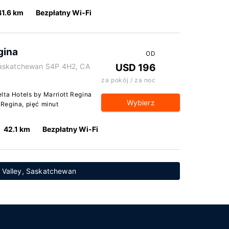
41.6 km
Bezpłatny Wi-Fi
gina
OD
Saskatchewan S4P 4H2, CA
USD 196
za pokój / za noc
lta Hotels by Marriott Regina
Wybierz
Regina, pięć minut
42.1 km
Bezpłatny Wi-Fi
a Valley, Saskatchewan