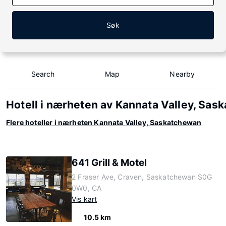
Søk
Search
Map
Nearby
Hotell i nærheten av Kannata Valley, Sa
Flere hoteller i nærheten Kannata Valley, Saskatchewan
641 Grill & Motel
2 Fraser Ave, Craven, Saskatchewan S0G
0W0, CA
Vis kart
10.5 km