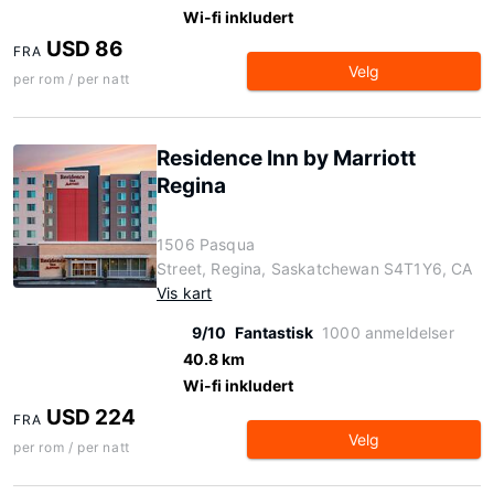
Wi-fi inkludert
USD 86
FRA
Velg
per rom / per natt
Residence Inn by Marriott
Regina
1506 Pasqua
Street, Regina, Saskatchewan S4T1Y6, CA
Vis kart
9/10
Fantastisk
1000 anmeldelser
40.8 km
Wi-fi inkludert
USD 224
FRA
Velg
per rom / per natt