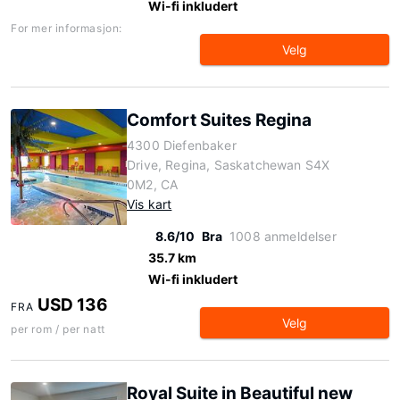
Wi-fi inkludert
For mer informasjon:
Velg
Comfort Suites Regina
4300 Diefenbaker
Drive, Regina, Saskatchewan S4X
0M2, CA
Vis kart
8.6/10
Bra
1008 anmeldelser
35.7 km
Wi-fi inkludert
USD 136
FRA
Velg
per rom / per natt
Royal Suite in Beautiful new