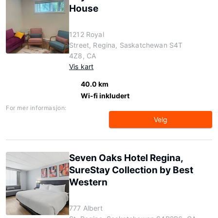
House
1212 Royal
Street, Regina, Saskatchewan S4T
4Z8, CA
Vis kart
40.0 km
Wi-fi inkludert
For mer informasjon:
Velg
Seven Oaks Hotel Regina,
SureStay Collection by Best
Western
777 Albert