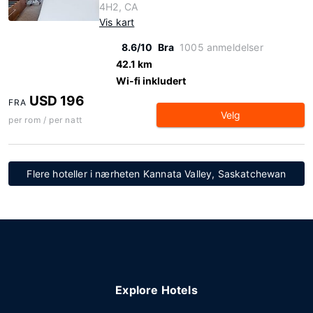
4H2, CA
Vis kart
8.6/10
Bra
1005 anmeldelser
42.1 km
Wi-fi inkludert
USD 196
FRA
Velg
per rom / per natt
Flere hoteller i nærheten Kannata Valley, Saskatchewan
Explore Hotels