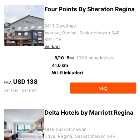
Four Points By Sheraton Regina
2415 Dewdney
Avenue, Regina, Saskatchewan S4R
8R2, CA
Vis kart
8/10
Bra
1005 anmeldelser
41.6 km
Wi-fi inkludert
USD 138
FRA
Velg
per rom / per natt
Delta Hotels by Marriott Regina
1919 Saskatchewan
Drive, Regina, Saskatchewan S4P