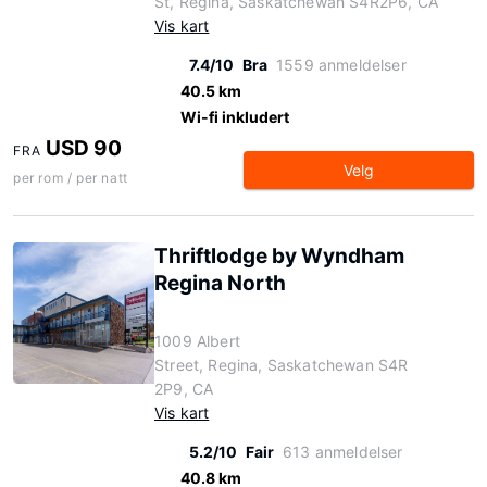
St, Regina, Saskatchewan S4R2P6, CA
Vis kart
7.4/10
Bra
1559 anmeldelser
40.5 km
Wi-fi inkludert
USD 90
FRA
Velg
per rom / per natt
Thriftlodge by Wyndham
Regina North
1009 Albert
Street, Regina, Saskatchewan S4R
2P9, CA
Vis kart
5.2/10
Fair
613 anmeldelser
40.8 km