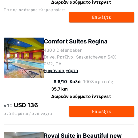
Δωρεάν ασύρματο ίντερνετ
Για περισσότερες πληροφορίες:
Επιλέξτε
Comfort Suites Regina
4300 Diefenbaker
Drive, Ρετζίνα, Saskatchewan S4X
0M2, CA
Εμφάνιση χάρτη
8.6/10
Καλό
1008 κριτικές
35.7 km
Δωρεάν ασύρματο ίντερνετ
USD 136
ΑΠΌ
Επιλέξτε
ανά δωμάτιο / ανά νύχτα
Royal Suite in Beautiful new