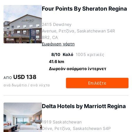
Four Points By Sheraton Regina
2415 Dewdney
Avenue, Ρετζίνα, Saskatchewan S4R
8R2, CA
Εμφάνιση χάρτη
8/10
Καλό
1005 κριτικές
41.6 km
Δωρεάν ασύρματο ίντερνετ
USD 138
ΑΠΌ
Επιλέξτε
ανά δωμάτιο / ανά νύχτα
Delta Hotels by Marriott Regina
1919 Saskatchewan
Drive, Ρετζίνα, Saskatchewan S4P