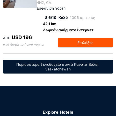
4H2, CA
Εμφάνιση χάρτη
8.6/10
Καλό
1005 κριτικές
42.1 km
Δωρεάν ασύρματο ίντερνετ
USD 196
ΑΠΌ
Επιλέξτε
ανά δωμάτιο / ανά νύχτα
Περισσότερα ξενοδοχεία κοντά Κανάτα Βάλει,
Saskatchewan
Explore Hotels