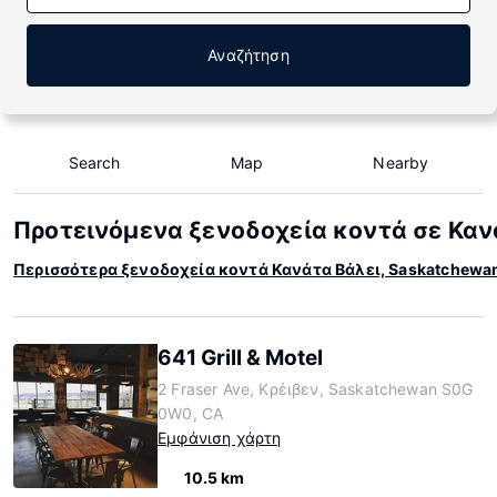
Αναζήτηση
Search
Map
Nearby
Προτεινόμενα ξενοδοχεία κοντά σε Καν
Περισσότερα ξενοδοχεία κοντά Κανάτα Βάλει, Saskatchewa
641 Grill & Motel
2 Fraser Ave, Κρέιβεν, Saskatchewan S0G
0W0, CA
Εμφάνιση χάρτη
10.5 km