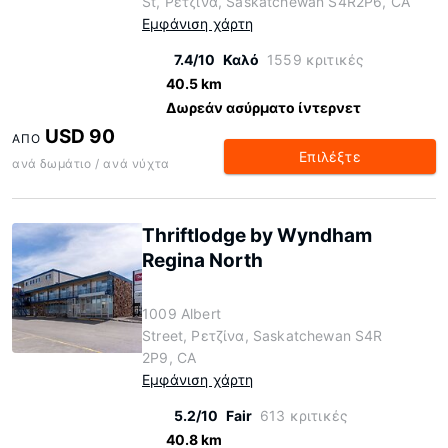
St, Ρετζίνα, Saskatchewan S4R2P6, CA
Εμφάνιση χάρτη
7.4/10
Καλό
1559 κριτικές
40.5 km
Δωρεάν ασύρματο ίντερνετ
USD 90
ΑΠΌ
Επιλέξτε
ανά δωμάτιο / ανά νύχτα
Thriftlodge by Wyndham
Regina North
1009 Albert
Street, Ρετζίνα, Saskatchewan S4R
2P9, CA
Εμφάνιση χάρτη
5.2/10
Fair
613 κριτικές
40.8 km