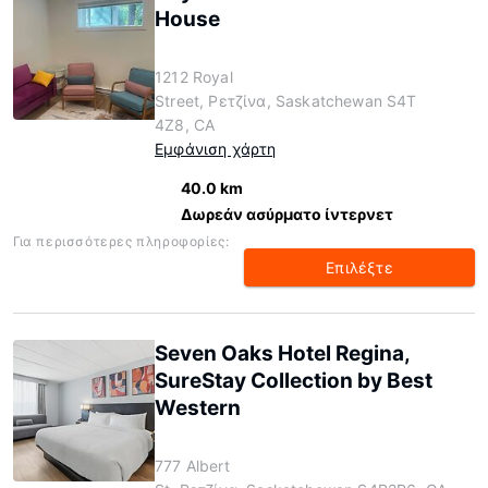
House
1212 Royal
Street, Ρετζίνα, Saskatchewan S4T
4Z8, CA
Εμφάνιση χάρτη
40.0 km
Δωρεάν ασύρματο ίντερνετ
Για περισσότερες πληροφορίες:
Επιλέξτε
Seven Oaks Hotel Regina,
SureStay Collection by Best
Western
777 Albert