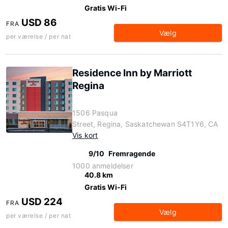
Gratis Wi-Fi
USD 86
FRA
Vælg
per værelse / per nat
Residence Inn by Marriott
Regina
1506 Pasqua
Street, Regina, Saskatchewan S4T1Y6, CA
Vis kort
9/10
Fremragende
1000 anmeldelser
40.8 km
Gratis Wi-Fi
USD 224
FRA
Vælg
per værelse / per nat