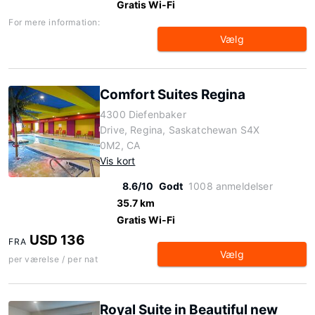
Gratis Wi-Fi
For mere information:
Vælg
Comfort Suites Regina
4300 Diefenbaker
Drive, Regina, Saskatchewan S4X
0M2, CA
Vis kort
8.6/10
Godt
1008 anmeldelser
35.7 km
Gratis Wi-Fi
USD 136
FRA
Vælg
per værelse / per nat
Royal Suite in Beautiful new