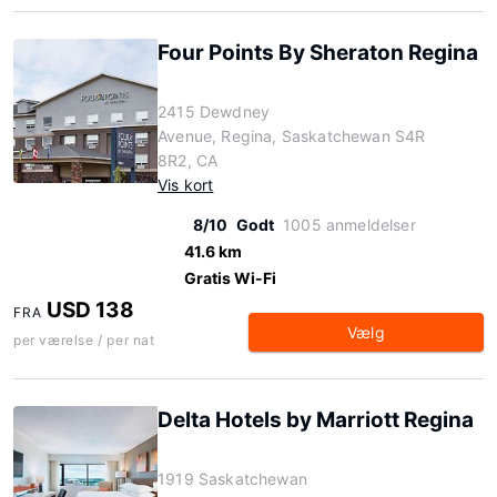
Four Points By Sheraton Regina
2415 Dewdney
Avenue, Regina, Saskatchewan S4R
8R2, CA
Vis kort
8/10
Godt
1005 anmeldelser
41.6 km
Gratis Wi-Fi
USD 138
FRA
Vælg
per værelse / per nat
Delta Hotels by Marriott Regina
1919 Saskatchewan