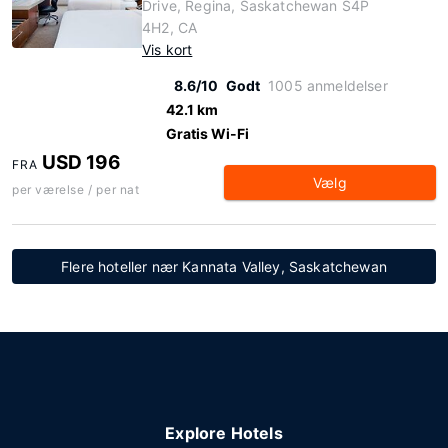
Drive, Regina, Saskatchewan S4P
4H2, CA
Vis kort
8.6/10
Godt
1005 anmeldelser
42.1 km
Gratis Wi-Fi
USD 196
FRA
Vælg
per værelse / per nat
Flere hoteller nær Kannata Valley, Saskatchewan
Explore Hotels