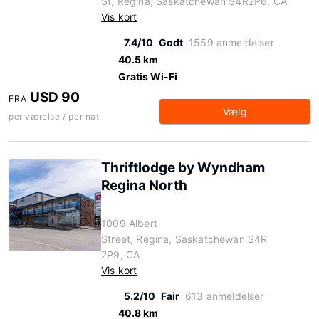
St, Regina, Saskatchewan S4R2P6, CA
Vis kort
7.4/10
Godt
1559 anmeldelser
40.5 km
Gratis Wi-Fi
USD 90
FRA
Vælg
per værelse / per nat
Thriftlodge by Wyndham
Regina North
1009 Albert
Street, Regina, Saskatchewan S4R
2P9, CA
Vis kort
5.2/10
Fair
613 anmeldelser
40.8 km