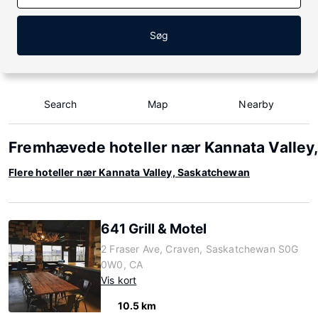
Søg
Search
Map
Nearby
Fremhævede hoteller nær Kannata Valley
Flere hoteller nær Kannata Valley, Saskatchewan
641 Grill & Motel
2 Fraser Ave, Craven, Saskatchewan S0G
0W0, CA
Vis kort
10.5 km