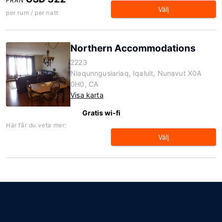
FRÅN
Välj
per rum / per natt
Northern Accommodations
2223
Niaqunngusiariaq, Iqaluit, Nunavut X0A
0H0, CA
Visa karta
Gratis wi-fi
Här får du veta mer:
Välj