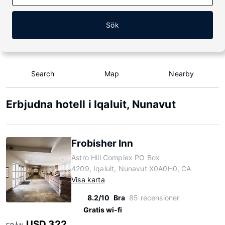
Sök
Search
Map
Nearby
Erbjudna hotell i Iqaluit, Nunavut
Frobisher Inn
Astro Hill Complex PO Box
4209, Iqaluit, Nunavut X0A0H0, CA
Visa karta
8.2/10
Bra
85 recensioner
Gratis wi-fi
USD 322