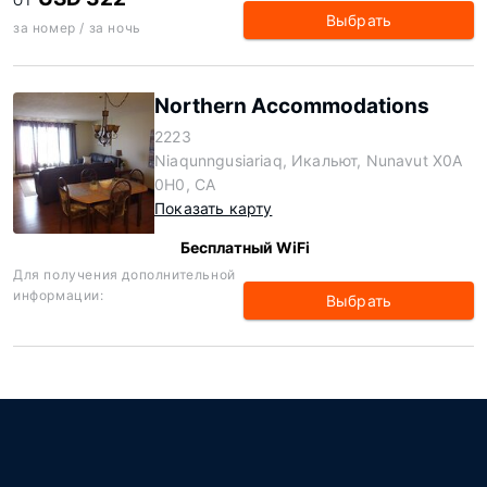
ОТ
Выбрать
за номер / за ночь
Northern Accommodations
2223
Niaqunngusiariaq, Икальют, Nunavut X0A
0H0, CA
Показать карту
Бесплатный WiFi
Для получения дополнительной
информации:
Выбрать