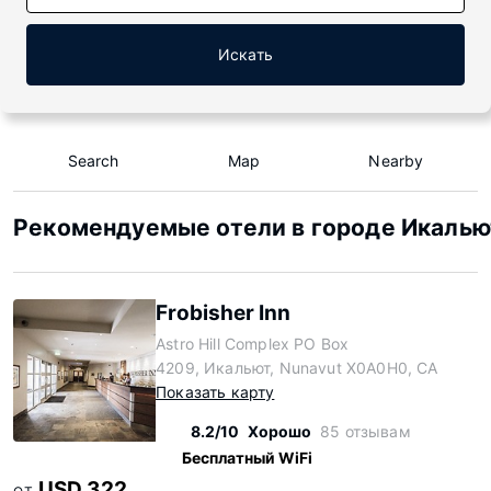
Искать
Search
Map
Nearby
Рекомендуемые отели в городе Икальют
Frobisher Inn
Astro Hill Complex PO Box
4209, Икальют, Nunavut X0A0H0, CA
Показать карту
8.2/10
Хорошо
85 отзывам
Бесплатный WiFi
USD 322