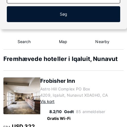
Søg
Search
Map
Nearby
Fremhævede hoteller i Iqaluit, Nunavut
Frobisher Inn
Astro Hill Complex PO Box
4209, Iqaluit, Nunavut X0A0H0, CA
Vis kort
8.2/10
Godt
85 anmeldelser
Gratis Wi-Fi
USD 322