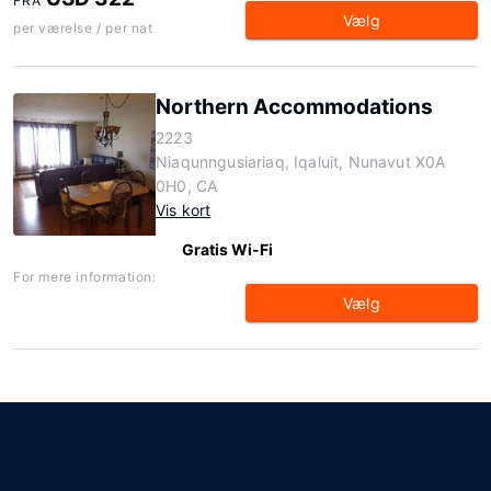
FRA
Vælg
per værelse / per nat
Northern Accommodations
2223
Niaqunngusiariaq, Iqaluit, Nunavut X0A
0H0, CA
Vis kort
Gratis Wi-Fi
For mere information:
Vælg