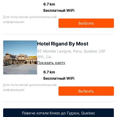
6.7 km
Бесплатный WiFi
Для получения дополнительной
информации:
Выбрать
Hotel Rigand By Most
95 Montée Lavigne, Риго, Quebec J0P
1P0, CA
Показать карту
6.7 km
Бесплатный WiFi
Для получения дополнительной
информации:
Выбрать
Повече хотели близо до Гудзон, Quebec