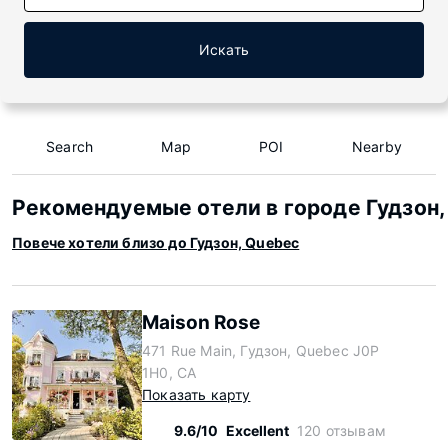
Искать
Search
Map
POI
Nearby
Рекомендуемые отели в городе Гудзон,
Повече хотели близо до Гудзон, Quebec
Maison Rose
471 Rue Main, Гудзон, Quebec J0P
1H0, CA
Показать карту
9.6/10
Excellent
120 отзывам