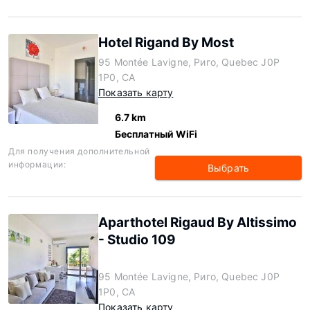
Hotel Rigand By Most
95 Montée Lavigne, Риго, Quebec J0P
1P0, CA
Показать карту
6.7 km
Бесплатный WiFi
Для получения дополнительной
информации:
Выбрать
Aparthotel Rigaud By Altissimo
- Studio 109
95 Montée Lavigne, Риго, Quebec J0P
1P0, CA
Показать карту