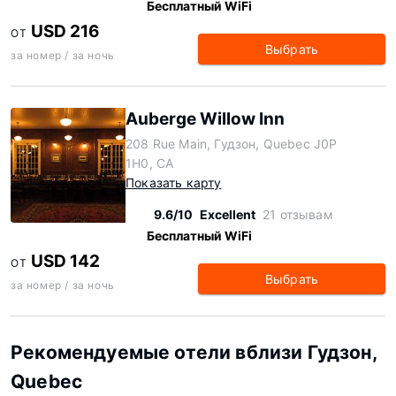
Бесплатный WiFi
USD 216
ОТ
Выбрать
за номер / за ночь
Auberge Willow Inn
208 Rue Main, Гудзон, Quebec J0P
1H0, CA
Показать карту
9.6/10
Excellent
21 отзывам
Бесплатный WiFi
USD 142
ОТ
Выбрать
за номер / за ночь
Рекомендуемые отели вблизи Гудзон,
Quebec