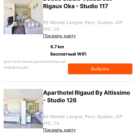
Rigaux Oka - Studio 117
95 Montée Lavigne, Риго, Quebec J0P
1P0, CA
Показать карту
6.7 km
Бесплатный WiFi
Для получения дополнительной
информации:
Выбрать
Aparthotel Rigaud By Altissimo
- Studio 126
95 Montée Lavigne, Риго, Quebec J0P
1P0, CA
Показать карту