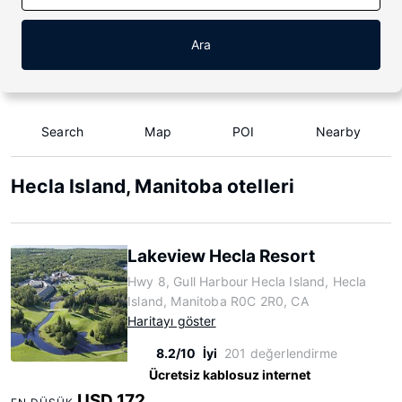
Ara
Search
Map
POI
Nearby
Hecla Island, Manitoba otelleri
Lakeview Hecla Resort
Hwy 8, Gull Harbour Hecla Island, Hecla
Island, Manitoba R0C 2R0, CA
Haritayı göster
8.2/10
İyi
201 değerlendirme
Ücretsiz kablosuz internet
USD 172