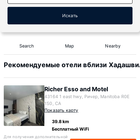
Искать
Search
Map
Nearby
Рекомендуемые отели вблизи Хадашвил
Richer Esso and Motel
43164 1 east hwy, Ричер, Manitoba R0E
1S0, CA
Показать карту
39.8 km
Бесплатный WiFi
Для получения дополнительной