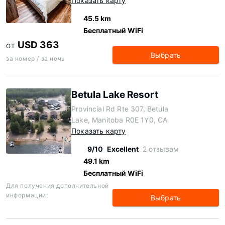
Показать карту
45.5 km
Бесплатный WiFi
USD 363
ОТ
Выбрать
за номер / за ночь
Betula Lake Resort
Provincial Rd Rte 307, Betula
Lake, Manitoba R0E 1Y0, CA
Показать карту
9/10
Excellent
2 отзывам
49.1 km
Бесплатный WiFi
Для получения дополнительной
информации:
Выбрать