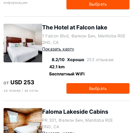
информации:
Выбрать
The Hotel at Falcon lake
1 Falcon Blvd, Фалкон Бич, Manitoba R0E
2H0, CA
Показать карту
8.2/10
Хорошо
253 отзывам
42.1 km
Бесплатный WiFi
USD 253
ОТ
Выбрать
за номер / за ночь
Faloma Lakeside Cabins
PR 301, Фалкон Бич, Manitoba R0E
0N0, CA