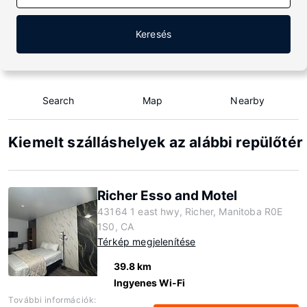
Keresés
Search
Map
Nearby
Kiemelt szálláshelyek az alábbi repülőtér
Richer Esso and Motel
43164 1 east hwy, Richer, Manitoba R0E
1S0, CA
Térkép megjelenítése
39.8 km
Ingyenes Wi-Fi
További információk: