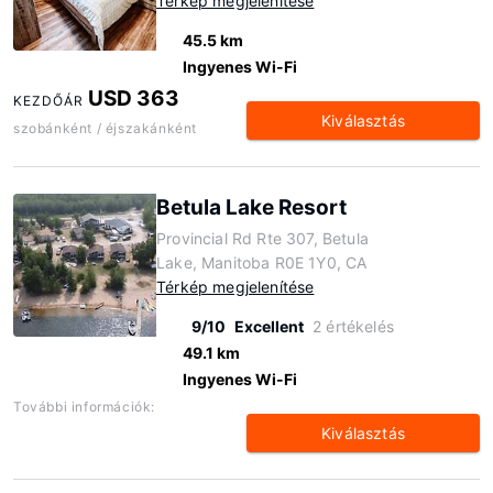
Térkép megjelenítése
45.5 km
Ingyenes Wi-Fi
USD 363
KEZDŐÁR
Kiválasztás
szobánként / éjszakánként
Betula Lake Resort
Provincial Rd Rte 307, Betula
Lake, Manitoba R0E 1Y0, CA
Térkép megjelenítése
9/10
Excellent
2 értékelés
49.1 km
Ingyenes Wi-Fi
További információk:
Kiválasztás