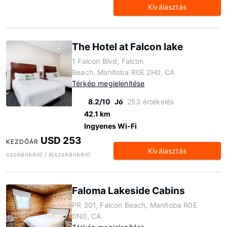
Kiválasztás
The Hotel at Falcon lake
1 Falcon Blvd, Falcon
Beach, Manitoba R0E 2H0, CA
Térkép megjelenítése
8.2/10
Jó
253 értékelés
42.1 km
Ingyenes Wi-Fi
USD 253
KEZDŐÁR
Kiválasztás
szobánként / éjszakánként
Faloma Lakeside Cabins
PR 301, Falcon Beach, Manitoba R0E
0N0, CA