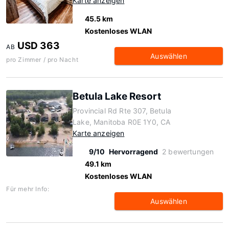
Karte anzeigen
45.5 km
Kostenloses WLAN
USD 363
AB
Auswählen
pro Zimmer / pro Nacht
Betula Lake Resort
Provincial Rd Rte 307, Betula
Lake, Manitoba R0E 1Y0, CA
Karte anzeigen
9/10
Hervorragend
2 bewertungen
49.1 km
Kostenloses WLAN
Für mehr Info:
Auswählen