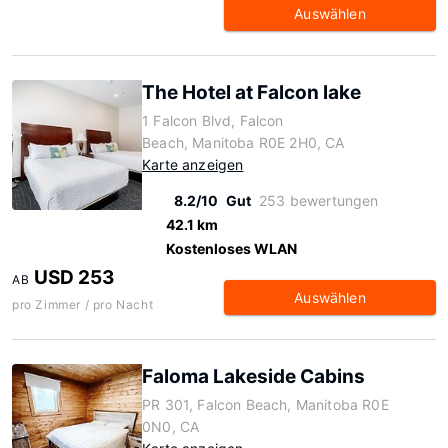
Auswählen
The Hotel at Falcon lake
1 Falcon Blvd, Falcon
Beach, Manitoba R0E 2H0, CA
Karte anzeigen
8.2/10
Gut
253 bewertungen
42.1 km
Kostenloses WLAN
USD 253
AB
Auswählen
pro Zimmer / pro Nacht
Faloma Lakeside Cabins
PR 301, Falcon Beach, Manitoba R0E
0N0, CA