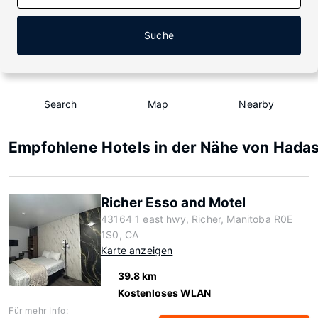
Suche
Search
Map
Nearby
Empfohlene Hotels in der Nähe von Hadas
Richer Esso and Motel
43164 1 east hwy, Richer, Manitoba R0E
1S0, CA
Karte anzeigen
39.8 km
Kostenloses WLAN
Für mehr Info: