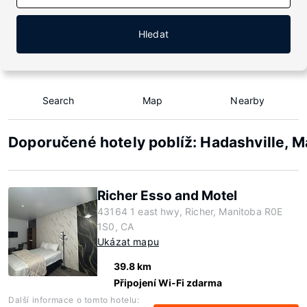
Hledat
Search
Map
Nearby
Doporučené hotely poblíž: Hadashville, M
Richer Esso and Motel
43164 1 east hwy, Richer, Manitoba R0E
1S0, CA
Ukázat mapu
39.8 km
Připojení Wi-Fi zdarma
Další informace o tomto hotelu: