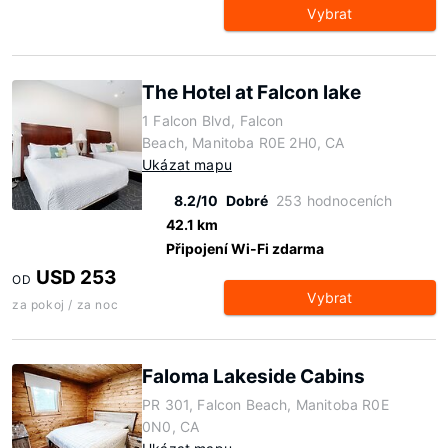
Vybrat
The Hotel at Falcon lake
1 Falcon Blvd, Falcon
Beach, Manitoba R0E 2H0, CA
Ukázat mapu
8.2/10
Dobré
253 hodnoceních
42.1 km
Připojení Wi-Fi zdarma
USD 253
OD
Vybrat
za pokoj / za noc
Faloma Lakeside Cabins
PR 301, Falcon Beach, Manitoba R0E
0N0, CA