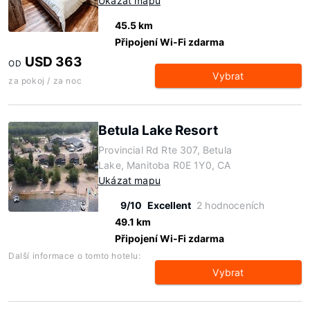
Ukázat mapu
45.5 km
Připojení Wi-Fi zdarma
USD 363
OD
Vybrat
za pokoj / za noc
Betula Lake Resort
Provincial Rd Rte 307, Betula
Lake, Manitoba R0E 1Y0, CA
Ukázat mapu
9/10
Excellent
2 hodnoceních
49.1 km
Připojení Wi-Fi zdarma
Další informace o tomto hotelu:
Vybrat