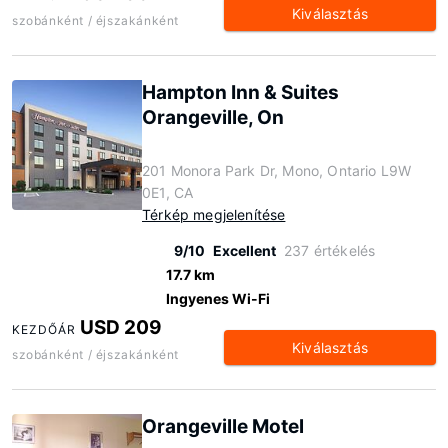
Kiválasztás
szobánként / éjszakánként
Hampton Inn & Suites
Orangeville, On
201 Monora Park Dr, Mono, Ontario L9W
0E1, CA
Térkép megjelenítése
9/10
Excellent
237 értékelés
17.7 km
Ingyenes Wi-Fi
USD 209
KEZDŐÁR
Kiválasztás
szobánként / éjszakánként
Orangeville Motel