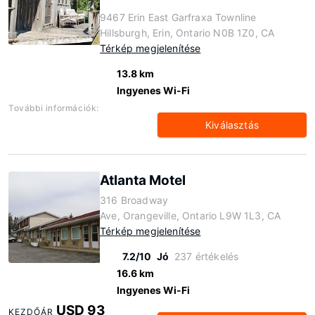
9467 Erin East Garfraxa Townline
Hillsburgh, Erin, Ontario N0B 1Z0, CA
Térkép megjelenítése
13.8 km
Ingyenes Wi-Fi
További információk:
Kiválasztás
Atlanta Motel
316 Broadway
Ave, Orangeville, Ontario L9W 1L3, CA
Térkép megjelenítése
7.2/10
Jó
237 értékelés
16.6 km
Ingyenes Wi-Fi
USD 93
KEZDŐÁR