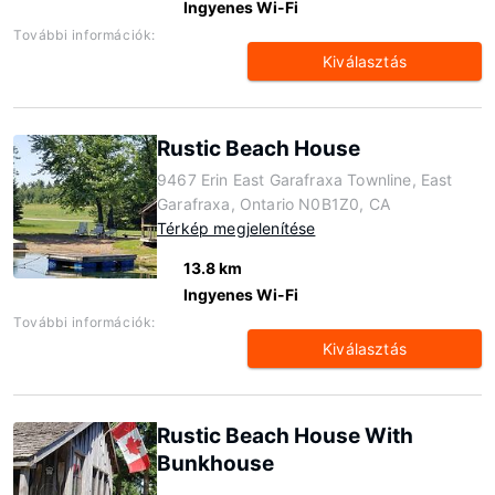
Ingyenes Wi-Fi
További információk:
Kiválasztás
Rustic Beach House
9467 Erin East Garafraxa Townline, East
Garafraxa, Ontario N0B1Z0, CA
Térkép megjelenítése
13.8 km
Ingyenes Wi-Fi
További információk:
Kiválasztás
Rustic Beach House With
Bunkhouse