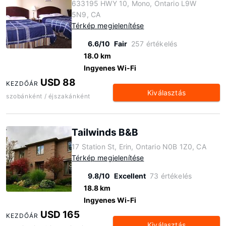
633195 HWY 10, Mono, Ontario L9W
5N9, CA
Térkép megjelenítése
6.6/10
Fair
257 értékelés
18.0 km
Ingyenes Wi-Fi
USD 88
KEZDŐÁR
Kiválasztás
szobánként / éjszakánként
Tailwinds B&B
17 Station St, Erin, Ontario N0B 1Z0, CA
Térkép megjelenítése
9.8/10
Excellent
73 értékelés
18.8 km
Ingyenes Wi-Fi
USD 165
KEZDŐÁR
Kiválasztás