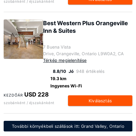
szobánként / éjszakánként
Best Western Plus Orangeville
Inn & Suites
7 Buena Vista
Drive, Orangeville, Ontario L9W0A2, CA
Térkép megjelenítése
8.8/10
Jó
948 értékelés
19.3 km
Ingyenes Wi-Fi
USD 228
KEZDŐÁR
Kiválasztás
szobánként / éjszakánként
További környékbeli szállások itt: Grand Valley, Ontario