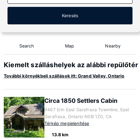
Keresés
Search
Map
Nearby
Kiemelt szálláshelyek az alábbi repülőtér
További környékbeli szállások itt: Grand Valley, Ontario
Circa 1850 Settlers Cabin
9467 Erin East Garafraxa Towmline, East
Garafraxa, Ontario N0B 1Z0, CA
Térkép megjelenítése
13.8 km