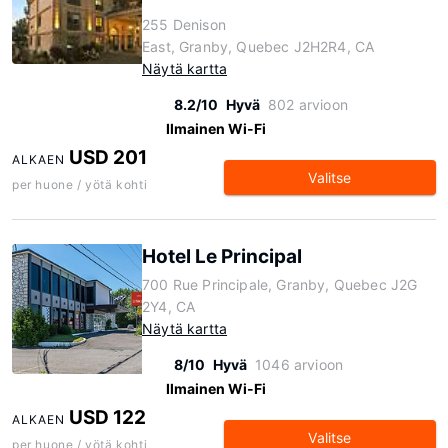
255 Denison
East, Granby, Quebec J2H2R4, CA
Näytä kartta
8.2/10
Hyvä
802 arvioon
Ilmainen Wi-Fi
USD 201
ALKAEN
Valitse
per huone / yötä kohti
Hotel Le Principal
700 Rue Principale, Granby, Quebec J2G
2Y4, CA
Näytä kartta
8/10
Hyvä
1046 arvioon
Ilmainen Wi-Fi
USD 122
ALKAEN
Valitse
per huone / yötä kohti