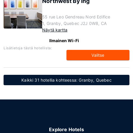
Northwest By Ihg
55 rue Leo Gendreau Nord Edifice
1, Granby, Quebec J2J 0W8, CA
Näytä kartta
Ilmainen Wi-Fi
Lisätietoja tästä hotellista:
Valitse
Kaikki 31 hotellia kohteessa: Granby, Quebec
Explore Hotels