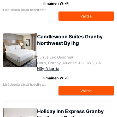
Ilmainen Wi-Fi
Lisätietoja tästä hotellista:
Valitse
Candlewood Suites Granby
Northwest By Ihg
55 rue Leo Gendreau
Nord, Granby, Quebec J2J 0W8, CA
Näytä kartta
Ilmainen Wi-Fi
Lisätietoja tästä hotellista:
Valitse
Holiday Inn Express Granby