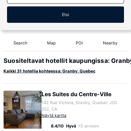
Etsi
Search
Map
POI
Nearby
Suositeltavat hotellit kaupungissa: Gran
Kaikki 31 hotellia kohteessa: Granby, Quebec
Les Suites du Centre-Ville
142 Rue Victoria, Granby, Quebec J2G
2S2, CA
Näytä kartta
8.4/10
Hyvä
15 arvioon