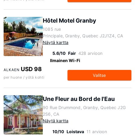
Hôtel Motel Granby
1085 rue
Principale, Granby, Quebec J2J1Z4, CA
Näytä kartta
5.6/10
Fair
428 arvioon
Ilmainen Wi-Fi
USD 98
ALKAEN
Valitse
per huone / yötä kohti
Une Fleur au Bord de l'Eau
90 Rue Drummond, Granby, Quebec J2G
2S6, CA
Näytä kartta
10/10
Loistava
11 arvioon