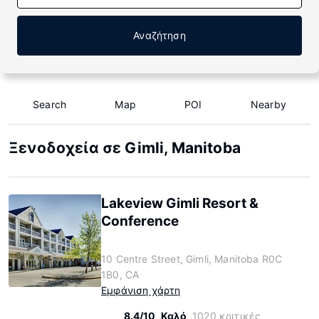
Αναζήτηση
Search
Map
POI
Nearby
Ξενοδοχεία σε Gimli, Manitoba
Lakeview Gimli Resort &
Conference
10 Centre Street, Gimli, Manitoba R0C
1B0, CA
Εμφάνιση χάρτη
8.4/10
Καλό
1020 κριτικές