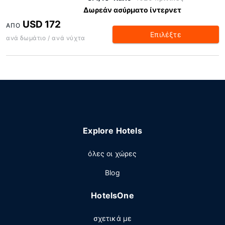
Δωρεάν ασύρματο ίντερνετ
USD 172
ΑΠΌ
Επιλέξτε
ανά δωμάτιο / ανά νύχτα
Explore Hotels
όλες οι χώρες
Blog
HotelsOne
σχετικά με