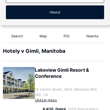
Hledat
Search
Map
POI
Nearby
Hotely v Gimli, Manitoba
Lakeview Gimli Resort &
Conference
10 Centre Street, Gimli, Manitoba R0C
1B0, CA
Ukázat mapu
8.4/10
Dobré
1020 hodnoceních