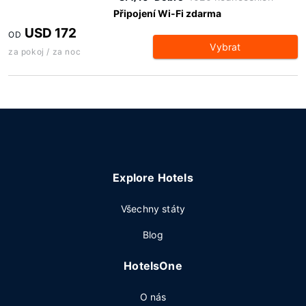
Připojení Wi-Fi zdarma
USD 172
OD
Vybrat
za pokoj / za noc
Explore Hotels
Všechny státy
Blog
HotelsOne
O nás