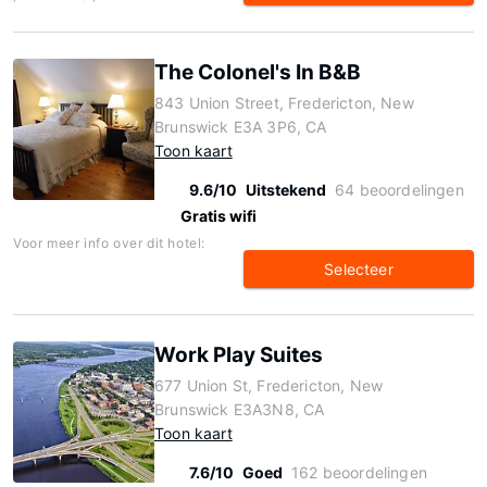
The Colonel's In B&B
843 Union Street, Fredericton, New
Brunswick E3A 3P6, CA
Toon kaart
9.6/10
Uitstekend
64 beoordelingen
Gratis wifi
Voor meer info over dit hotel:
Selecteer
Work Play Suites
677 Union St, Fredericton, New
Brunswick E3A3N8, CA
Toon kaart
7.6/10
Goed
162 beoordelingen