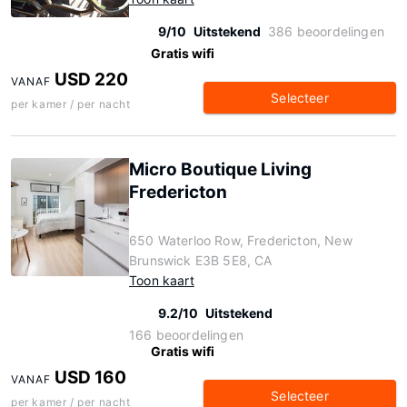
9/10
Uitstekend
386 beoordelingen
Gratis wifi
USD 220
VANAF
Selecteer
per kamer / per nacht
Micro Boutique Living
Fredericton
650 Waterloo Row, Fredericton, New
Brunswick E3B 5E8, CA
Toon kaart
9.2/10
Uitstekend
166 beoordelingen
Gratis wifi
USD 160
VANAF
Selecteer
per kamer / per nacht