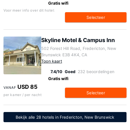
Gratis wifi
Voor meer info over dit hotel:
Selecteer
Skyline Motel & Campus Inn
502 Forest Hill Road, Fredericton, New
Brunswick E3B 4K4, CA
Toon kaart
7.4/10
Goed
232 beoordelingen
Gratis wifi
USD 85
VANAF
Selecteer
per kamer / per nacht
Bekijk alle 28 hotels in Fredericton, New Brunswick