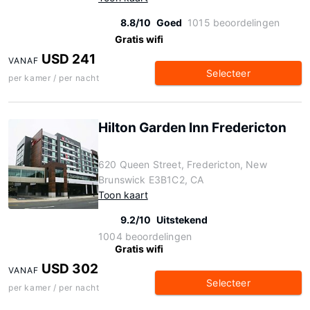
8.8/10
Goed
1015 beoordelingen
Gratis wifi
USD 241
VANAF
Selecteer
per kamer / per nacht
Hilton Garden Inn Fredericton
620 Queen Street, Fredericton, New
Brunswick E3B1C2, CA
Toon kaart
9.2/10
Uitstekend
1004 beoordelingen
Gratis wifi
USD 302
VANAF
Selecteer
per kamer / per nacht