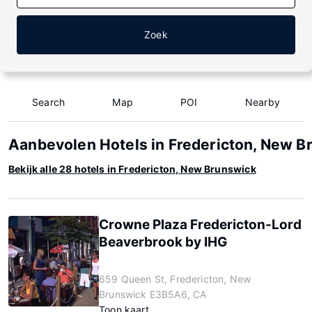
Zoek
Search
Map
POI
Nearby
Aanbevolen Hotels in Fredericton, New B
Bekijk alle 28 hotels in Fredericton, New Brunswick
Crowne Plaza Fredericton-Lord
Beaverbrook by IHG
659 Queen St, Fredericton, New
Brunswick E3B5A6, CA
Toon kaart