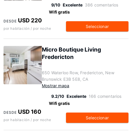
9/10
Excelente
386 comentarios
Wifi gratis
USD 220
DESDE
Seleccionar
por habitación / por noche
Micro Boutique Living
Fredericton
650 Waterloo Row, Fredericton, New
Brunswick E3B 5E8, CA
Mostrar mapa
9.2/10
Excelente
166 comentarios
Wifi gratis
USD 160
DESDE
Seleccionar
por habitación / por noche