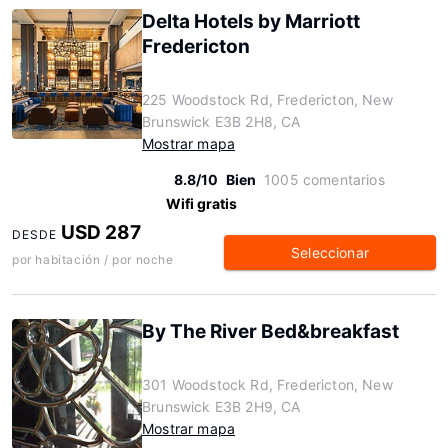
Delta Hotels by Marriott
Fredericton
225 Woodstock Rd, Fredericton, New
Brunswick E3B 2H8, CA
Mostrar mapa
8.8/10
Bien
1005 comentarios
Wifi gratis
USD 287
DESDE
Seleccionar
por habitación / por noche
By The River Bed&breakfast
301 Woodstock Rd, Fredericton, New
Brunswick E3B 2H9, CA
Mostrar mapa