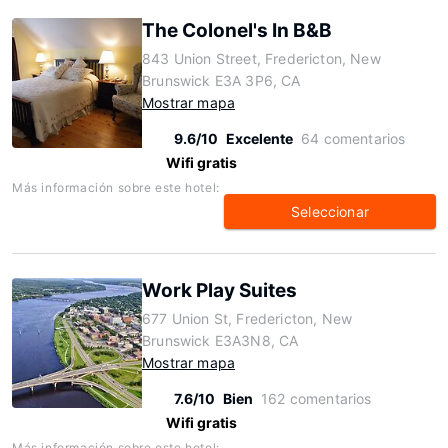
The Colonel's In B&B
843 Union Street, Fredericton, New
Brunswick E3A 3P6, CA
Mostrar mapa
9.6/10
Excelente
64 comentarios
Wifi gratis
Más información sobre este hotel:
Seleccionar
Work Play Suites
677 Union St, Fredericton, New
Brunswick E3A3N8, CA
Mostrar mapa
7.6/10
Bien
162 comentarios
Wifi gratis
Más información sobre este hotel: