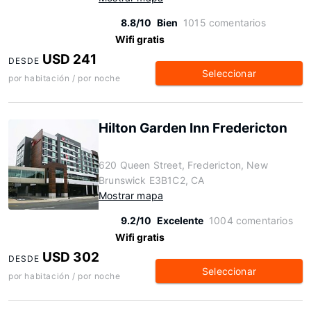
8.8/10
Bien
1015 comentarios
Wifi gratis
USD 241
DESDE
Seleccionar
por habitación / por noche
Hilton Garden Inn Fredericton
620 Queen Street, Fredericton, New
Brunswick E3B1C2, CA
Mostrar mapa
9.2/10
Excelente
1004 comentarios
Wifi gratis
USD 302
DESDE
Seleccionar
por habitación / por noche