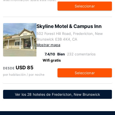
Seleccionar
Skyline Motel & Campus Inn
502 Forest Hill Road, Fredericton, New
Brunswick E3B 4K4, CA
Mostrar mapa
7.4/10
Bien
232 comentarios
Wifi gratis
USD 85
DESDE
Seleccionar
por habitación / por noche
Ver los 28 hoteles de Fredericton, New Brunswick