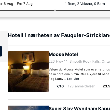
or 6 Aug - Fre 7 Aug
1 Rom, 2 Voksne, 0 Barn
Hotell i nærheten av Fauquier-Stricklan
Moose Motel
226 Hwy 11, Smooth Rock Falls, Onta
Velger du Moose Motel som overnattingss
ha mindre enn 5 minutter å kjøre til båd
Reg Lamy...
Les Mer
7/10
128 anmeldelser
23.
Super 8 by Wyndham Kapu