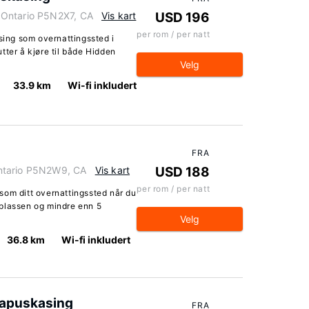
 Ontario P5N2X7, CA
Vis kart
USD 196
per rom / per natt
ing som overnattingssted i
tter å kjøre til både Hidden
Velg
33.9 km
Wi-fi inkludert
FRA
ntario P5N2W9, CA
Vis kart
USD 188
per rom / per natt
som ditt overnattingssted når du
plassen og mindre enn 5
Velg
36.8 km
Wi-fi inkludert
apuskasing
FRA