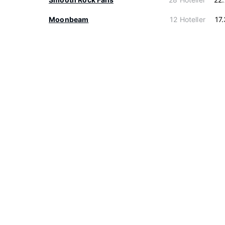
Moonbeam
12 Hoteller
17