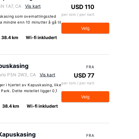
5N 1A7, CA
Vis kart
USD 110
per rom / per natt
kasing som overnattingssted
a mindre enn 10 minutter å gå til
Velg
38.4 km
Wi-fi inkludert
apuskasing
FRA
ario P5N 2W3, CA
Vis kart
USD 77
per rom / per natt
r i hjertet av Kapuskasing, like
ark. Dette motellet ligger 0,1
Velg
38.4 km
Wi-fi inkludert
 Kapuskasing
FRA