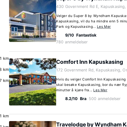
430 Government Rd E, Kapuskasing,
Velger du Super 8 by Wyndham Kapuskas
Kapuskasing, vil du ha mindre enn 5 minu
Park og Kapuskasing...
Les Mer
9/10
Fantastisk
780 anmeldelser
.1 km
Comfort Inn Kapuskasing
8 km
172 Government Rd, Kapuskasing, O
Hvis du velger Comfort Inn Kapuskasing 
.7 km
skal besøke Kapuskasing, bor du nær fly
minutter å kjøre fra...
Les Mer
8.2/10
Bra
500 anmeldelser
.1 km
Travelodge by Wyndham K
.7 km