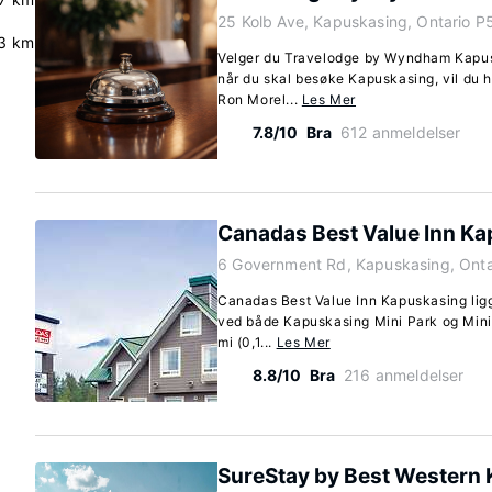
25 Kolb Ave, Kapuskasing, Ontario P
.3 km
Velger du Travelodge by Wyndham Kapus
når du skal besøke Kapuskasing, vil du h
Ron Morel...
Les Mer
7.8/10
Bra
612 anmeldelser
Canadas Best Value Inn K
6 Government Rd, Kapuskasing, Ont
Canadas Best Value Inn Kapuskasing ligge
ved både Kapuskasing Mini Park og Mini P
mi (0,1...
Les Mer
8.8/10
Bra
216 anmeldelser
SureStay by Best Western