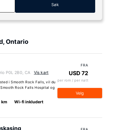
Søk
d, Ontario
FRA
rio P0L 2B0, CA
Vis kart
USD 72
per rom / per natt
ted i Smooth Rock Falls, vil du
e Smooth Rock Falls Hospital og
Velg
5 km
Wi-fi inkludert
skasing
FRA