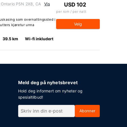
 Ontario P5N 2X8, CA
Vis
USD 102
per rom / per natt
uskasing som overnattingssted i
Velg
utters kjøretur unna
39.5 km
Wi-fi inkludert
Meld deg på nyhetsbrevet
Hold deg informert om nyheter og
spesialtilbud!
Abonner