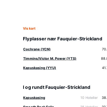
Vis kart
Flyplasser nær Fauquier-Strickland
Cochrane (YCN)
70
Timmins/Victor M. Power (YTS)
88.
Kapuskasing (YYU)
41
I og rundt Fauquier-Strickland
Kapuskasing
10 Hoteller
38
Smooth Rock Falls
28 Hoteller
22