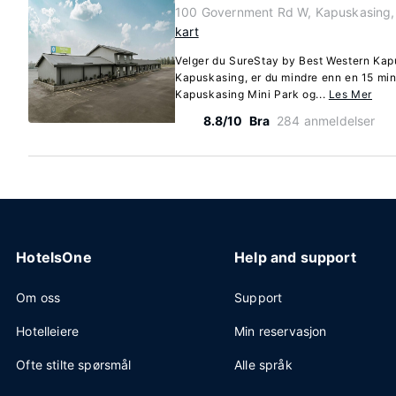
100 Government Rd W, Kapuskasing,
kart
Velger du SureStay by Best Western Kap
Kapuskasing, er du mindre enn en 15 min
Kapuskasing Mini Park og...
Les Mer
8.8/10
Bra
284 anmeldelser
HotelsOne
Help and support
Om oss
Support
Hotelleiere
Min reservasjon
Ofte stilte spørsmål
Alle språk