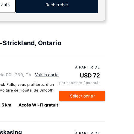
fants
Rechercher
Strickland, Ontario
À PARTIR DE
rio P0L 2B0, CA
Voir la carte
USD 72
par chambre / par nuit
k Falls, vous profiterez d'un
 voiture de Hôpital de Smooth
Sélectionner
.5 km
Accès Wi-Fi gratuit
skasing
À PARTIR DE