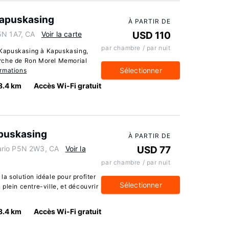
apuskasing
À PARTIR DE
5N 1A7, CA
Voir la carte
USD 110
par chambre / par nuit
Kapuskasing à Kapuskasing,
rche de Ron Morel Memorial
Sélectionner
ormations
8.4 km
Accès Wi-Fi gratuit
apuskasing
À PARTIR DE
ario P5N 2W3, CA
Voir la
USD 77
par chambre / par nuit
a solution idéale pour profiter
Sélectionner
plein centre-ville, et découvrir
8.4 km
Accès Wi-Fi gratuit