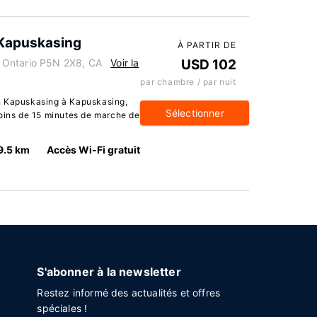
 Kapuskasing
À PARTIR DE
 Ontario P5N 2X8, CA
Voir la
USD 102
par chambre / par nuit
n Kapuskasing à Kapuskasing,
Sélectionner
moins de 15 minutes de marche de
9.5 km
Accès Wi-Fi gratuit
S'abonner à la newsletter
Restez informé des actualités et offres
spéciales !