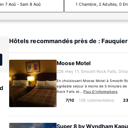
en 7 Aoû - Sam 8 Aoû
1 Chambre, 2 Adultes, 0 En
Hôtels recommandés près de : Fauquier-
Moose Motel
226 Hwy 11, Smooth Rock Falls, Onta
En choisissant Moose Motel à Smooth Roc
agréable séjour à moins de 5 minutes de
nd
Rock Falls et...
Plus D'informations
7/10
128 commentaires
23
Super 8 by Wyndham Kapu