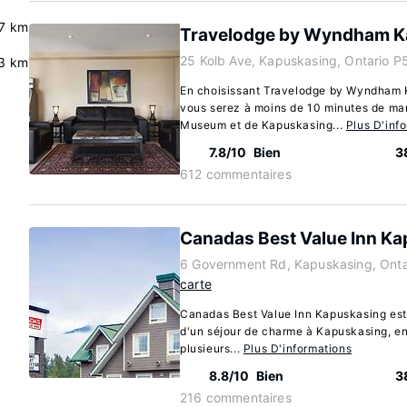
.7 km
Travelodge by Wyndham K
25 Kolb Ave, Kapuskasing, Ontario P
.3 km
En choisissant Travelodge by Wyndham 
vous serez à moins de 10 minutes de ma
Museum et de Kapuskasing...
Plus D'inf
7.8/10
Bien
3
612 commentaires
Canadas Best Value Inn K
6 Government Rd, Kapuskasing, Ont
carte
Canadas Best Value Inn Kapuskasing est l
d'un séjour de charme à Kapuskasing, en 
plusieurs...
Plus D'informations
8.8/10
Bien
3
216 commentaires