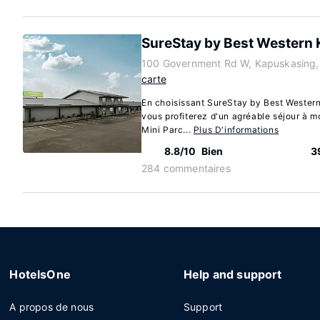
SureStay by Best Western
100 Government Rd W, Kapuskasing,
carte
En choisissant SureStay by Best Wester
vous profiterez d'un agréable séjour à 
Mini Parc...
Plus D'informations
8.8/10
Bien
3
284 commentaires
HotelsOne
Help and support
A propos de nous
Support