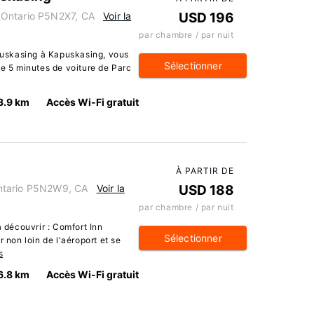
 Ontario P5N2X7, CA
Voir la
USD 196
par chambre / par nuit
uskasing à Kapuskasing, vous
Sélectionner
de 5 minutes de voiture de Parc
3.9 km
Accès Wi-Fi gratuit
À PARTIR DE
ntario P5N2W9, CA
Voir la
USD 188
par chambre / par nuit
découvrir : Comfort Inn
Sélectionner
 non loin de l'aéroport et se
s
6.8 km
Accès Wi-Fi gratuit