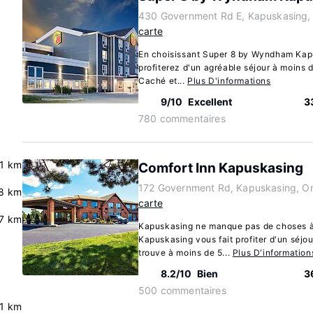
430 Government Rd E, Kapuskasing,
carte
En choisissant Super 8 by Wyndham Kap
profiterez d'un agréable séjour à moins 
Caché et...
Plus D'informations
9/10
Excellent
3
780 commentaires
.1 km
Comfort Inn Kapuskasing
172 Government Rd, Kapuskasing, O
8 km
carte
.7 km
Kapuskasing ne manque pas de choses à 
Kapuskasing vous fait profiter d'un séjour
trouve à moins de 5...
Plus D'information
8.2/10
Bien
3
500 commentaires
.1 km