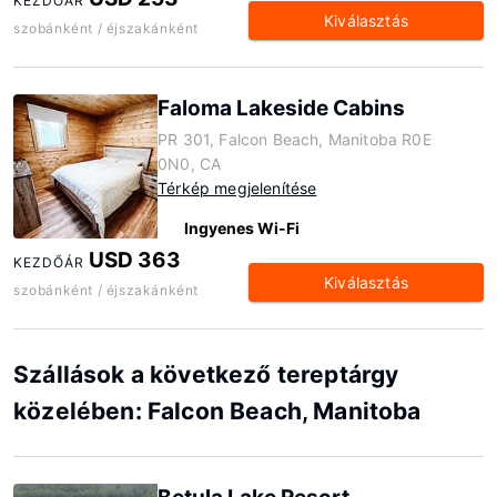
KEZDŐÁR
Kiválasztás
szobánként / éjszakánként
Faloma Lakeside Cabins
PR 301, Falcon Beach, Manitoba R0E
0N0, CA
Térkép megjelenítése
Ingyenes Wi-Fi
USD 363
KEZDŐÁR
Kiválasztás
szobánként / éjszakánként
Szállások a következő tereptárgy
közelében: Falcon Beach, Manitoba