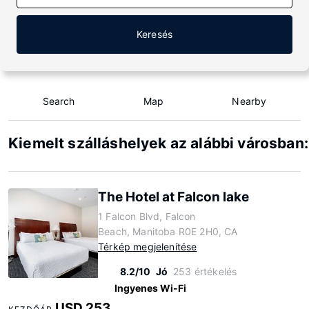
Keresés
Search
Map
Nearby
Kiemelt szálláshelyek az alábbi városban
The Hotel at Falcon lake
1 Falcon Blvd, Falcon
Beach, Manitoba R0E 2H0, CA
Térkép megjelenítése
8.2/10
Jó
253 értékelés
Ingyenes Wi-Fi
USD 253