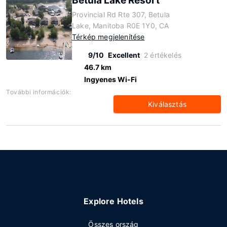
Betula Lake Resort
Provincial Rd Rte 307, Betula
Lake, Manitoba R0E 1Y0, CA
Térkép megjelenítése
9/10
Excellent
2 értékelés
46.7 km
Ingyenes Wi-Fi
További információk:
Kiválasztás
Explore Hotels
Összes ország